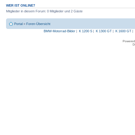
WER IST ONLINE?
Mitglieder in diesem Forum: 0 Mitglieder und 2 Gäste
Portal
»
Foren-Übersicht
BMW-Motorrad-Bilder
|
K 1200 S
|
K 1300 GT
|
K 1600 GT
|
Powered
D