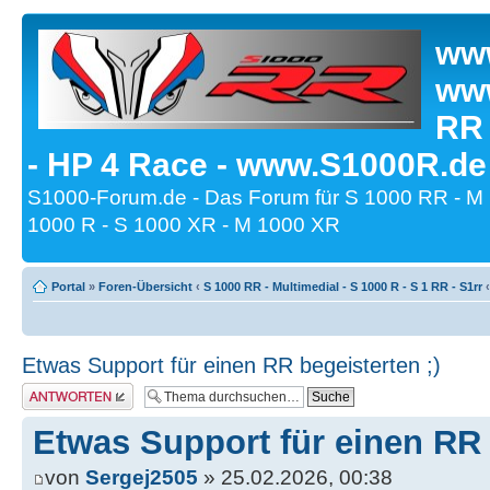
www
www
RR
- HP 4 Race - www.S1000R.de
S1000-Forum.de - Das Forum für S 1000 RR - M
1000 R - S 1000 XR - M 1000 XR
Portal
»
Foren-Übersicht
‹
S 1000 RR - Multimedial - S 1000 R - S 1 RR - S1rr
‹
Etwas Support für einen RR begeisterten ;)
Antwort erstellen
Etwas Support für einen RR 
von
Sergej2505
» 25.02.2026, 00:38