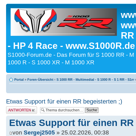
www
www
RR
- HP 4 Race - www.S1000R.de
S1000-Forum.de - Das Forum für S 1000 RR - M
1000 R - S 1000 XR - M 1000 XR
Portal
»
Foren-Übersicht
‹
S 1000 RR - Multimedial - S 1000 R - S 1 RR - S1rr
‹
Etwas Support für einen RR begeisterten ;)
Antwort erstellen
Etwas Support für einen RR 
von
Sergej2505
» 25.02.2026, 00:38