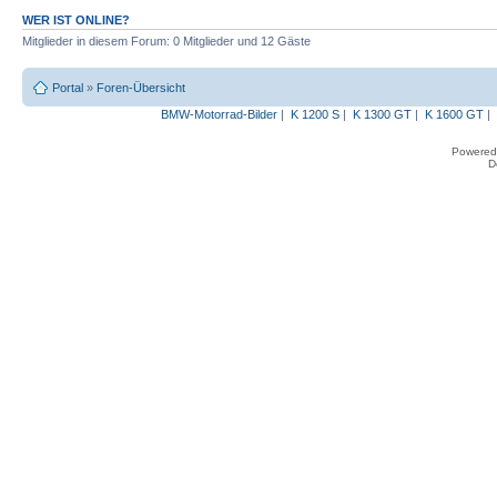
WER IST ONLINE?
Mitglieder in diesem Forum: 0 Mitglieder und 12 Gäste
Portal
»
Foren-Übersicht
BMW-Motorrad-Bilder
|
K 1200 S
|
K 1300 GT
|
K 1600 GT
|
Powered
D