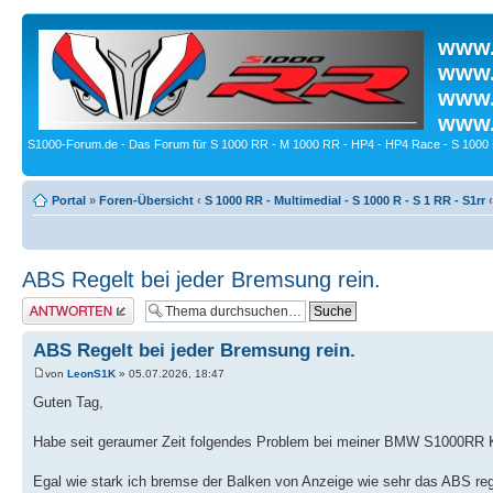
www.
www.
www.
www.
S1000-Forum.de - Das Forum für S 1000 RR - M 1000 RR - HP4 - HP4 Race - S 1000 
Portal
»
Foren-Übersicht
‹
S 1000 RR - Multimedial - S 1000 R - S 1 RR - S1rr
‹
ABS Regelt bei jeder Bremsung rein.
Antwort erstellen
ABS Regelt bei jeder Bremsung rein.
von
LeonS1K
» 05.07.2026, 18:47
Guten Tag,
Habe seit geraumer Zeit folgendes Problem bei meiner BMW S1000RR
Egal wie stark ich bremse der Balken von Anzeige wie sehr das ABS rege