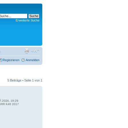
Erweiterte Suche
l
Registrieren
Anmelden
5 Beiträge • Seite
1
von
1
7.2026, 18:29
RR K46 2017