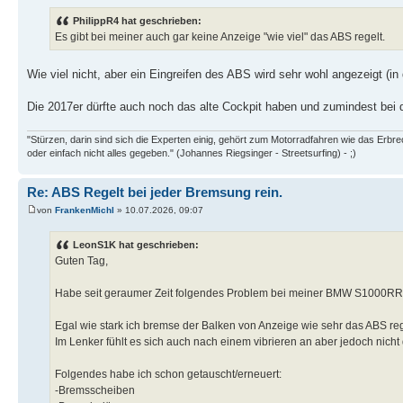
PhilippR4 hat geschrieben:
Es gibt bei meiner auch gar keine Anzeige "wie viel" das ABS regelt.
Wie viel nicht, aber ein Eingreifen des ABS wird sehr wohl angezeigt (in
Die 2017er dürfte auch noch das alte Cockpit haben und zumindest bei d
"Stürzen, darin sind sich die Experten einig, gehört zum Motorradfahren wie das Erb
oder einfach nicht alles gegeben." (Johannes Riegsinger - Streetsurfing) - ;)
Re: ABS Regelt bei jeder Bremsung rein.
von
FrankenMichl
» 10.07.2026, 09:07
LeonS1K hat geschrieben:
Guten Tag,
Habe seit geraumer Zeit folgendes Problem bei meiner BMW S1000R
Egal wie stark ich bremse der Balken von Anzeige wie sehr das ABS reg
Im Lenker fühlt es sich auch nach einem vibrieren an aber jedoch nich
Folgendes habe ich schon getauscht/erneuert:
-Bremsscheiben