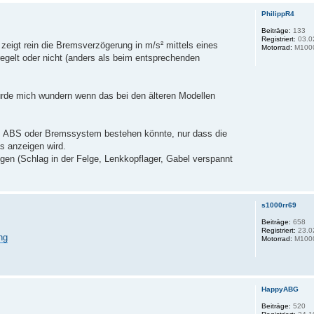
PhilippR4
Beiträge:
133
Registriert:
03.0
zeigt rein die Bremsverzögerung in m/s² mittels eines
Motorrad:
M100
egelt oder nicht (anders als beim entsprechenden
Würde mich wundern wenn das bei den älteren Modellen
dem ABS oder Bremssystem bestehen könnte, nur dass die
s anzeigen wird.
en (Schlag in der Felge, Lenkkopflager, Gabel verspannt
s1000rr69
Beiträge:
658
Registriert:
23.0
ng
Motorrad:
M100
HappyABG
Beiträge:
520