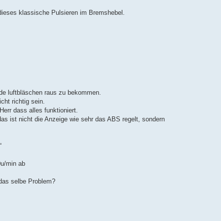
 dieses klassische Pulsieren im Bremshebel.
nde luftbläschen raus zu bekommen.
ht richtig sein.
rr dass alles funktioniert.
das ist nicht die Anzeige wie sehr das ABS regelt, sondern
“
0u/min ab
 das selbe Problem?