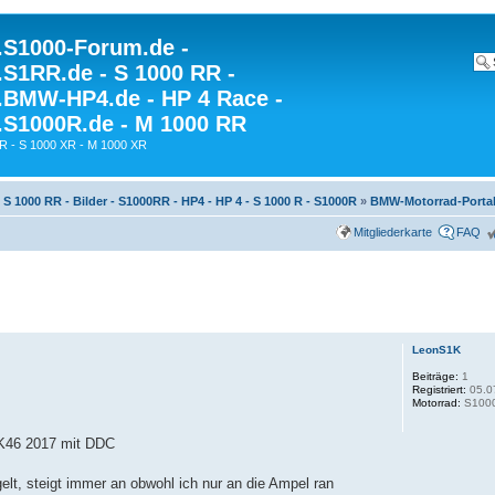
S1000-Forum.de -
S1RR.de - S 1000 RR -
BMW-HP4.de - HP 4 Race -
S1000R.de - M 1000 RR
R - S 1000 XR - M 1000 XR
S 1000 RR - Bilder - S1000RR - HP4 - HP 4 - S 1000 R - S1000R
»
BMW-Motorrad-Porta
Mitgliederkarte
FAQ
LeonS1K
Beiträge:
1
Registriert:
05.0
Motorrad:
S1000
 K46 2017 mit DDC
lt, steigt immer an obwohl ich nur an die Ampel ran