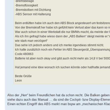
-Bremsbeläge
-Bremsflüssigkeit
-Bremskolben mit Dichtung
-ABS Sensor mit Halterung
Beim entlüften habe ich auch den ABS Block angesteuert um festsitze
Von der Bremskraft her habe ich gefühlt kein Verlust aber das kann so nic
War auch schon in einer Werkstatt die nur BMWs macht, da meinte der He
Als ich ihn gefragt habe wieso dann der „ABS Balken“ steigt meinte er:“
wie stark man verzögert“
Das sehe ich jedoch anders und ich merke irgendwas stimmt nicht.
Ich hatte zusätzlich noch ein Fehler im ABS Steuergerät „Überspannun
Code:480863
Batterie ist aber noch okay und gibt auch nicht mehr als 14,8 V bei 500
Hat jemand eine Idee wonach ich suchen könnte oder hat/hatte jeman
Beste Grüße
Leon
Also der „Herr“ beim Freundlichen hat da schon recht. Die Balken geben
siehe dazu auch das Manual … da sind die Cockpit- bzw Display-Elemen
Einen echten Eingriff des ABS merkt man bspw am „mechanischen Kla