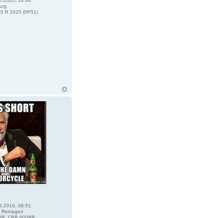
0.2020, 14:06
urg
0 R 2025 (0P51)
8.2016, 08:51
 Remagen
R, CBR 600RR