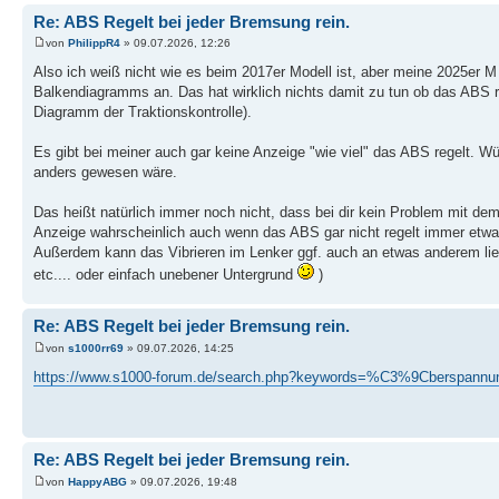
Re: ABS Regelt bei jeder Bremsung rein.
von
PhilippR4
» 09.07.2026, 12:26
Also ich weiß nicht wie es beim 2017er Modell ist, aber meine 2025er M 
Balkendiagramms an. Das hat wirklich nichts damit zu tun ob das ABS r
Diagramm der Traktionskontrolle).
Es gibt bei meiner auch gar keine Anzeige "wie viel" das ABS regelt. 
anders gewesen wäre.
Das heißt natürlich immer noch nicht, dass bei dir kein Problem mit 
Anzeige wahrscheinlich auch wenn das ABS gar nicht regelt immer etwa
Außerdem kann das Vibrieren im Lenker ggf. auch an etwas anderem lieg
etc.... oder einfach unebener Untergrund
)
Re: ABS Regelt bei jeder Bremsung rein.
von
s1000rr69
» 09.07.2026, 14:25
https://www.s1000-forum.de/search.php?keywords=%C3%9Cberspannu
Re: ABS Regelt bei jeder Bremsung rein.
von
HappyABG
» 09.07.2026, 19:48