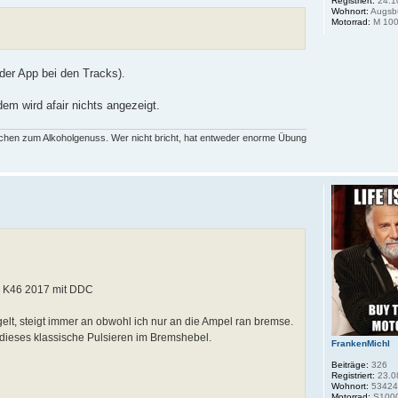
Registriert:
24.1
Wohnort:
Augsb
Motorrad:
M 100
 der App bei den Tracks).
em wird afair nichts angezeigt.
rechen zum Alkoholgenuss. Wer nicht bricht, hat entweder enorme Übung
R K46 2017 mit DDC
elt, steigt immer an obwohl ich nur an die Ampel ran bremse.
t dieses klassische Pulsieren im Bremshebel.
FrankenMichl
Beiträge:
326
Registriert:
23.0
Wohnort:
53424
Motorrad:
S1000