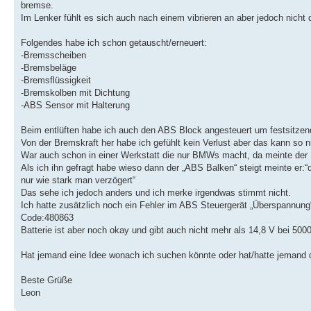
bremse.
Im Lenker fühlt es sich auch nach einem vibrieren an aber jedoch nicht
Folgendes habe ich schon getauscht/erneuert:
-Bremsscheiben
-Bremsbeläge
-Bremsflüssigkeit
-Bremskolben mit Dichtung
-ABS Sensor mit Halterung
Beim entlüften habe ich auch den ABS Block angesteuert um festsitze
Von der Bremskraft her habe ich gefühlt kein Verlust aber das kann so nic
War auch schon in einer Werkstatt die nur BMWs macht, da meinte der He
Als ich ihn gefragt habe wieso dann der „ABS Balken“ steigt meinte er:“
nur wie stark man verzögert“
Das sehe ich jedoch anders und ich merke irgendwas stimmt nicht.
Ich hatte zusätzlich noch ein Fehler im ABS Steuergerät „Überspannung
Code:480863
Batterie ist aber noch okay und gibt auch nicht mehr als 14,8 V bei 500
Hat jemand eine Idee wonach ich suchen könnte oder hat/hatte jemand
Beste Grüße
Leon