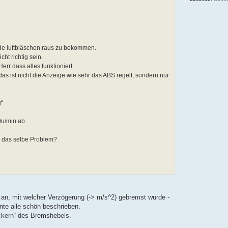
nde luftbläschen raus zu bekommen.
ht richtig sein.
rr dass alles funktioniert.
das ist nicht die Anzeige wie sehr das ABS regelt, sondern nur
g“
0u/min ab
d das selbe Problem?
 an, mit welcher Verzögerung (-> m/s^2) gebremst wurde -
te alle schön beschrieben.
ckern“ des Bremshebels.