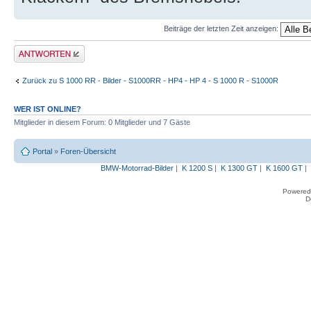
Beiträge der letzten Zeit anzeigen:
Antwort erstellen
Zurück zu S 1000 RR - Bilder - S1000RR - HP4 - HP 4 - S 1000 R - S1000R
WER IST ONLINE?
Mitglieder in diesem Forum: 0 Mitglieder und 7 Gäste
Portal
»
Foren-Übersicht
BMW-Motorrad-Bilder
|
K 1200 S
|
K 1300 GT
|
K 1600 GT
|
Powered
D