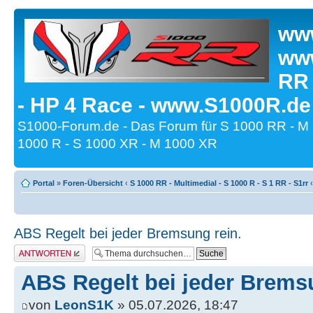
www
www
RR
- HP 4 Race - www.S1000R.de
S1000-Forum.de - Das Forum für S 1000 RR - M
1000 R - S 1000 XR - M 1000 XR
Portal
»
Foren-Übersicht
‹
S 1000 RR - Multimedial - S 1000 R - S 1 RR - S1rr
‹
ABS Regelt bei jeder Bremsung rein.
Antwort erstellen
ABS Regelt bei jeder Brems
von
LeonS1K
» 05.07.2026, 18:47