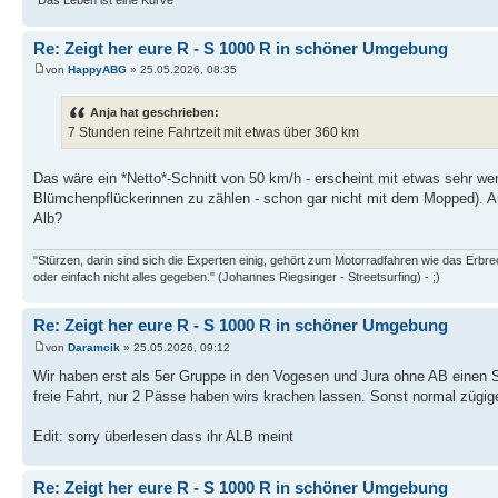
Re: Zeigt her eure R - S 1000 R in schöner Umgebung
von
HappyABG
» 25.05.2026, 08:35
Anja hat geschrieben:
7 Stunden reine Fahrtzeit mit etwas über 360 km
Das wäre ein *Netto*-Schnitt von 50 km/h - erscheint mit etwas sehr wen
Blümchenpflückerinnen zu zählen - schon gar nicht mit dem Mopped). Au
Alb?
"Stürzen, darin sind sich die Experten einig, gehört zum Motorradfahren wie das Erb
oder einfach nicht alles gegeben." (Johannes Riegsinger - Streetsurfing) - ;)
Re: Zeigt her eure R - S 1000 R in schöner Umgebung
von
Daramcik
» 25.05.2026, 09:12
Wir haben erst als 5er Gruppe in den Vogesen und Jura ohne AB einen S
freie Fahrt, nur 2 Pässe haben wirs krachen lassen. Sonst normal zügi
Edit: sorry überlesen dass ihr ALB meint
Re: Zeigt her eure R - S 1000 R in schöner Umgebung