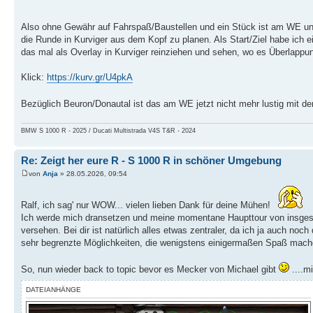
Also ohne Gewähr auf Fahrspaß/Baustellen und ein Stück ist am WE und F
die Runde in Kurviger aus dem Kopf zu planen. Als Start/Ziel habe ic
das mal als Overlay in Kurviger reinziehen und sehen, wo es Überlappung
Klick:
https://kurv.gr/U4pkA
Bezüglich Beuron/Donautal ist das am WE jetzt nicht mehr lustig mit d
BMW S 1000 R - 2025 / Ducati Multistrada V4S T&R - 2024
Re: Zeigt her eure R - S 1000 R in schöner Umgebung
von
Anja
» 28.05.2026, 09:54
Ralf, ich sag' nur WOW... vielen lieben Dank für deine Mühen!
Ich werde mich dransetzen und meine momentane Haupttour von insgesam
versehen. Bei dir ist natürlich alles etwas zentraler, da ich ja auch noch
sehr begrenzte Möglichkeiten, die wenigstens einigermaßen Spaß mach
So, nun wieder back to topic bevor es Mecker von Michael gibt
....m
DATEIANHÄNGE