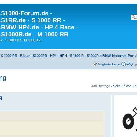
S1000-Forum.de -
S1RR.de - S 1000 RR -
BMW-HP4.de - HP 4 Race -
S1000R.de - M 1000 RR
R - S 1000 XR - M 1000 XR
S 1000 RR - Bilder - S1000RR - HP4 - HP 4 - S 1000 R - S1000R
»
BMW-Motorrad-Porta
Mitgliederkarte
FAQ
ung
480 Beiträge •
Seite
32
von
32
g