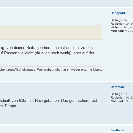
HappyABG
Beiträge:
520
Registriert:
24.1
Wohnort:
Augsb
Motorrad:
M 100
ig (von deinen Beiträgen her scheinst du nicht zu den
f Pässen vielleicht (da auch noch wenig), aber auf der
rechen zum Alkoholgenuss. Wer nicht bricht, hat entweder enorme Übung
Daramcik
Beiträge:
162
Registriert:
01.1
chnitt von 61kmh lt Navi gefahren. Das geht schon, fast
Motorrad:
R1
ges Tempo.
Fastback