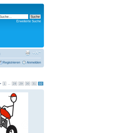
Erweiterte Suche
l
Registrieren
Anmelden
•
...
1
28
29
30
31
32