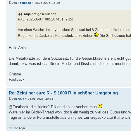
von
Fastback
» 25.05.2026, 16:39
Anja hat geschrieben:
PXL_20260507_085107451~2.jpg
Vor einer Woche: im bayerischen Spessart bei 8 Grad und teils leichtem
Regenkombi-Jacke als Kälteschutz anzuziehen
Die Griffheizung ha
Hallo Anja
Die Metallplatte auf dem Soziussitz für die Gepäcktasche sieht echt gut 
damit, bzw. was ist das für ein Modell und lässt sich die leicht montier
Grüsse
Fastback
Re: Zeigt her eure R - S 1000 R in schöner Umgebung
von
Anja
» 25.05.2026, 20:35
@Fastback: die "kleine" PN an dich ist soeben raus
Wäre hier im Bilder-Thread wohl doch ein wenig zu viel des Guten und w
Tage an anderer Forumsstelle ausführliches zur Gepäckplatte (hatte ich e
Grüße Anja