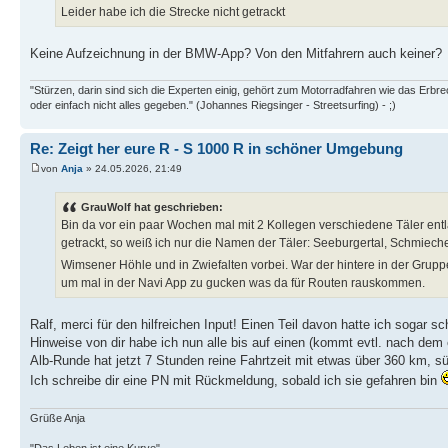
Leider habe ich die Strecke nicht getrackt
Keine Aufzeichnung in der BMW-App? Von den Mitfahrern auch keiner?
"Stürzen, darin sind sich die Experten einig, gehört zum Motorradfahren wie das Erb
oder einfach nicht alles gegeben." (Johannes Riegsinger - Streetsurfing) - ;)
Re: Zeigt her eure R - S 1000 R in schöner Umgebung
von
Anja
» 24.05.2026, 21:49
GrauWolf hat geschrieben:
Bin da vor ein paar Wochen mal mit 2 Kollegen verschiedene Täler entla
getrackt, so weiß ich nur die Namen der Täler: Seeburgertal, Schmieche
Wimsener Höhle und in Zwiefalten vorbei. War der hintere in der Grup
um mal in der Navi App zu gucken was da für Routen rauskommen.
Ralf, merci für den hilfreichen Input! Einen Teil davon hatte ich sogar
Hinweise von dir habe ich nun alle bis auf einen (kommt evtl. nach dem 
Alb-Runde hat jetzt 7 Stunden reine Fahrtzeit mit etwas über 360 km, sü
Ich schreibe dir eine PN mit Rückmeldung, sobald ich sie gefahren bin
Grüße Anja
"Das Leben ist eine Kurve"