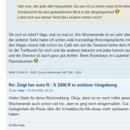
Aah nice, der gute alte Hegaublick. Da war ich ja schon ewig nicht meh
Dankeschön für den gedanklichen Blick in die Vergangenheit
Lohnt sich aus deiner Sicht die Location immer noch?
Ob sich es lohnt? Naja, mal so mal so. Am Wochenende ist es sehr überf
der anderen Seite hatte ich schon viele kurzweilige Benzingespräche mit
den Hegau musst halt schon ins Café rein auf die Terrasse hinter dem Ha
ist der Treffpunkt für mich und die anderen bekannt und jeder kommt au
und die Strecke ist auch ganz gut dorthin. Beim Bootshaus im Lautertal
Flammkuchen
BMW S 1000 R - 2025 / Ducati Multistrada V4S T&R - 2024
Re: Zeigt her eure R - S 1000 R in schöner Umgebung
von
Anja
» 24.05.2026, 10:13
Vielen Dank für deine Rückmeldung. Okay, dann ist es noch voller gewo
Wochenende auch schon viel los, aber es ging noch einigermaßen. Gu
Gelegenheit die Route über die Schwäbische Alb etwas mehr ausbauen 
haben.
Grüße Anja