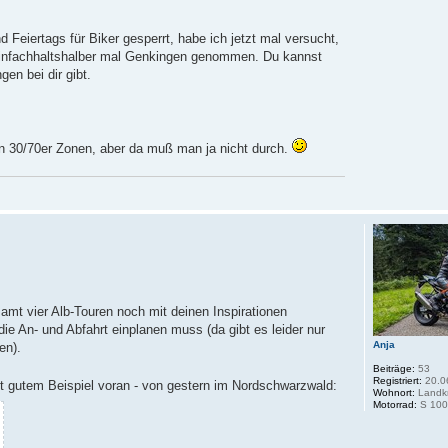
eiertags für Biker gesperrt, habe ich jetzt mal versucht,
h einfachhaltshalber mal Genkingen genommen. Du kannst
en bei dir gibt.
en 30/70er Zonen, aber da muß man ja nicht durch.
t vier Alb-Touren noch mit deinen Inspirationen
 die An- und Abfahrt einplanen muss (da gibt es leider nur
Anja
en).
Beiträge:
53
Registriert:
20.0
it gutem Beispiel voran - von gestern im Nordschwarzwald:
Wohnort:
Landkr
Motorrad:
S 100