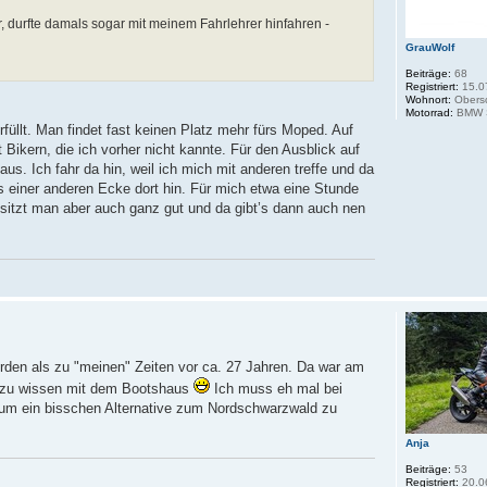
r, durfte damals sogar mit meinem Fahrlehrer hinfahren -
GrauWolf
Beiträge:
68
Registriert:
15.0
Wohnort:
Obers
Motorrad:
BMW S
üllt. Man findet fast keinen Platz mehr fürs Moped. Auf
 Bikern, die ich vorher nicht kannte. Für den Ausblick auf
us. Ich fahr da hin, weil ich mich mit anderen treffe und da
s einer anderen Ecke dort hin. Für mich etwa eine Stunde
 sitzt man aber auch ganz gut und da gibt’s dann auch nen
rden als zu "meinen" Zeiten vor ca. 27 Jahren. Da war am
t zu wissen mit dem Bootshaus
Ich muss eh mal bei
um ein bisschen Alternative zum Nordschwarzwald zu
Anja
Beiträge:
53
Registriert:
20.0