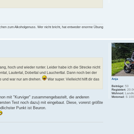
rechen zum Alkoholgenuss. Wer nicht bricht, hat entweder enorme Übung
ng, hoch und wieder runter. Leider habe ich die Strecke nicht
ntal, Lautertal, Dobeltal und Laucherttal. Dann noch bei der
pe und war nur am drehen.
War super. Vielleicht hilft dir das
Anja
Beiträge:
53
Registriert:
20.0
Wohnort:
Landkr
 schon mit "Kurviger" zusammengebastelt, die anderen
Motorrad:
S 100
ersten Test noch dazu) mit eingebaut. Diese, vorerst größte
dlichster Punkt ist Beuron.