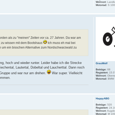
Wohnort:
Landkr
Motorrad:
S 100
orden als zu "meinen" Zeiten vor ca. 27 Jahren. Da war am
t zu wissen mit dem Bootshaus
Ich muss eh mal bei
 um ein bisschen Alternative zum Nordschwarzwald zu
ng, hoch und wieder runter. Leider habe ich die Strecke
GrauWolf
iechental, Lautertal, Dobeltal und Laucherttal. Dann noch
Beiträge:
68
Registriert:
15.0
r Gruppe und war nur am drehen.
War super. Vielleicht
Wohnort:
Obers
kommen.
Motorrad:
BMW S
HappyABG
Beiträge:
520
Registriert:
24.1
Wohnort:
Augsb
Motorrad:
M 100