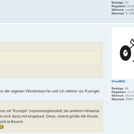
Beiträge:
53
Registriert:
20.0
Wohnort:
Landkr
Motorrad:
S 100
?
GrauWolf
Beiträge:
68
e in der eigenen Westentasche und ich nehme nur Kurviger.
Registriert:
15.0
Wohnort:
Obers
Motorrad:
BMW S
r schon mit "Kurviger" zusammengebastelt, die anderen Hinweise
est noch dazu) mit eingebaut. Diese, vorerst größte Alb-Runde
unkt ist Beuron.