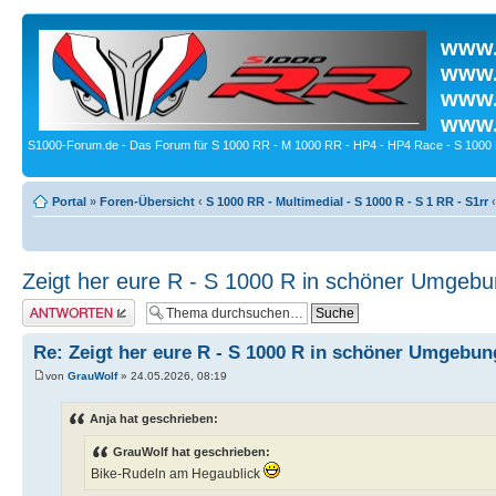
www.
www.
www.
www.
S1000-Forum.de - Das Forum für S 1000 RR - M 1000 RR - HP4 - HP4 Race - S 1000 
Portal
»
Foren-Übersicht
‹
S 1000 RR - Multimedial - S 1000 R - S 1 RR - S1rr
‹
Zeigt her eure R - S 1000 R in schöner Umgeb
Antwort erstellen
Re: Zeigt her eure R - S 1000 R in schöner Umgebun
von
GrauWolf
» 24.05.2026, 08:19
Anja hat geschrieben:
GrauWolf hat geschrieben:
Bike-Rudeln am Hegaublick