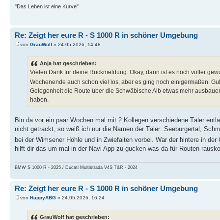
"Das Leben ist eine Kurve"
Re: Zeigt her eure R - S 1000 R in schöner Umgebung
von
GrauWolf
» 24.05.2026, 14:48
Anja hat geschrieben:
Vielen Dank für deine Rückmeldung. Okay, dann ist es noch voller gew
Wochenende auch schon viel los, aber es ging noch einigermaßen. Gu
Gelegenheit die Route über die Schwäbische Alb etwas mehr ausbauen
haben.
Bin da vor ein paar Wochen mal mit 2 Kollegen verschiedene Täler entla
nicht getrackt, so weiß ich nur die Namen der Täler: Seeburgertal, Schm
bei der Wimsener Höhle und in Zwiefalten vorbei. War der hintere in de
hilft dir das um mal in der Navi App zu gucken was da für Routen raus
BMW S 1000 R - 2025 / Ducati Multistrada V4S T&R - 2024
Re: Zeigt her eure R - S 1000 R in schöner Umgebung
von
HappyABG
» 24.05.2026, 16:24
GrauWolf hat geschrieben: