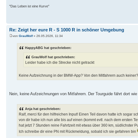
"Das Leben ist eine Kurve"
Re: Zeigt her eure R - S 1000 R in schöner Umgebung
von
GrauWolf
» 26.05.2026, 11:34
HappyABG hat geschrieben:
GrauWolf hat geschrieben:
Leider habe ich die Strecke nicht getrackt
Keine Aufzeichnung in der BMW-App? Von den Mitfahrern auch keiner
Nein, keine Aufzeichnungen von Mitfahrern. Der Tourguide fährt dort wi
Anja hat geschrieben:
Ralf, merci für den hilfreichen Input! Einen Teil davon hatte ich soga
von dir habe ich nun alle bis auf einen (kommt evtl. nach dem ersten T
hat jetzt 7 Stunden reine Fahrtzeit mit etwas über 360 km, südlichster P
Ich schreibe dir eine PN mit Rückmeldung, sobald ich sie gefahren bin