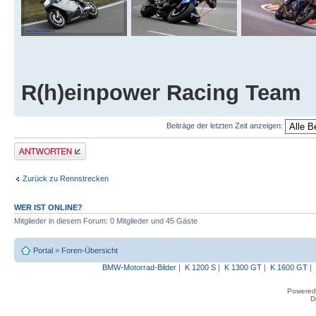
R(h)einpower Racing Team
Beiträge der letzten Zeit anzeigen:
Antwort erstellen
Zurück zu Rennstrecken
WER IST ONLINE?
Mitglieder in diesem Forum: 0 Mitglieder und 45 Gäste
Portal
»
Foren-Übersicht
BMW-Motorrad-Bilder
|
K 1200 S
|
K 1300 GT
|
K 1600 GT
|
Powered
D