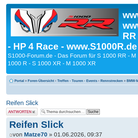
www
www
RR
- HP 4 Race - www.S1000R.de
S1000-Forum.de - Das Forum für S 1000 RR - M
1000 R - S 1000 XR - M 1000 XR
Portal
»
Foren-Übersicht
‹
Treffen - Touren - Events
‹
Rennstrecken
»
BMW-Mo
Reifen Slick
Antwort erstellen
Reifen Slick
von
Matze70
» 01.06.2026, 09:37