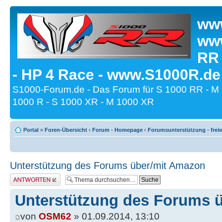
www
www
RR
- HP 4 Race - www.S1000R.de
S1000-Forum.de - Das Forum für S 1000 RR - M
1000 R - S 1000 XR - M 1000 XR
Portal
»
Foren-Übersicht
‹
Forum - Homepage
‹
Forumsunterstützung - freiw
Unterstützung des Forums über/mit Amazon
Antwort erstellen
Unterstützung des Forums 
von
OSM62
» 01.09.2014, 13:10