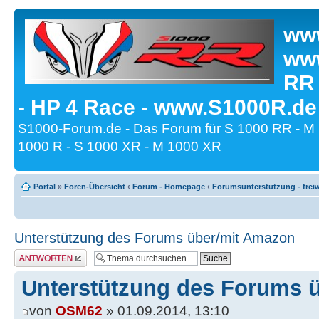
www
www
RR
- HP 4 Race - www.S1000R.de
S1000-Forum.de - Das Forum für S 1000 RR - M
1000 R - S 1000 XR - M 1000 XR
Portal
»
Foren-Übersicht
‹
Forum - Homepage
‹
Forumsunterstützung - freiw
Unterstützung des Forums über/mit Amazon
Antwort erstellen
Unterstützung des Forums 
von
OSM62
» 01.09.2014, 13:10