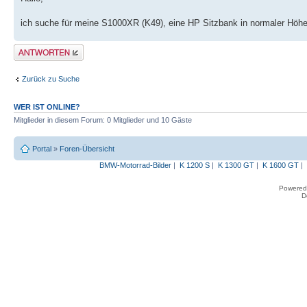
ich suche für meine S1000XR (K49), eine HP Sitzbank in normaler Höhe
Antwort erstellen
Zurück zu Suche
WER IST ONLINE?
Mitglieder in diesem Forum: 0 Mitglieder und 10 Gäste
Portal
»
Foren-Übersicht
BMW-Motorrad-Bilder
|
K 1200 S
|
K 1300 GT
|
K 1600 GT
|
Powered
D