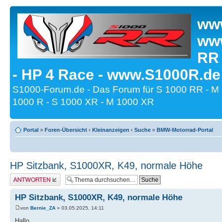
www
www
RR
- HP 4 Race - www.S1000R.de
S1000-Forum.de - Das Forum für S 1000 RR - M
1000 R - S 1000 XR - M 1000 XR
Portal
»
Foren-Übersicht
‹
Kleinanzeigen
‹
Suche
»
BMW-Motorrad-Portal
HP Sitzbank, S1000XR, K49, normale Höhe
Antwort erstellen
HP Sitzbank, S1000XR, K49, normale Höhe
von
Bernie_ZA
» 03.05.2025, 14:11
Hallo,