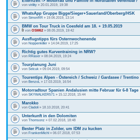
Elternzeit -> Motorrad und Familie in Norditalien vereinbar?
von
virility
» 20.01.2019, 19:38
WhatsApp Gruppe Bigge/Sieger+Sauerland/Oberberg/HSK
von
SimonRR
» 19.06.2019, 13:14
BMW on Tour Truck in Coesfeld am 18. + 19.05.2019
von
OSM62
» 08.05.2019, 19:42
Ausflugstipps fürs Osternwochenende
von
Noppenkiller
» 14.04.2019, 17:25
Richtig gutes Kurventraining in NRW?
von
RRaser
» 08.04.2019, 19:24
Tourplanung Juni
von
Selcuk
» 09.04.2019, 09:54
Tourentips Alpen - Östereich / Schweiz / Gardasee / Trentino
von
BenzoL
» 17.03.2019, 16:54
Motorradtour Spanien Andalusien mitte Februar für 6-8 Tage
von
SKYWALKER571
» 15.12.2018, 15:44
Marokko
von
Cladoli
» 18.10.2018, 20:41
Unterkunft in den Dolomiten
von
Thomsonz
» 07.02.2018, 18:48
Bester Platz in Zolder, um IDM zu kucken
von
FrankenMichl
» 06.07.2018, 07:53