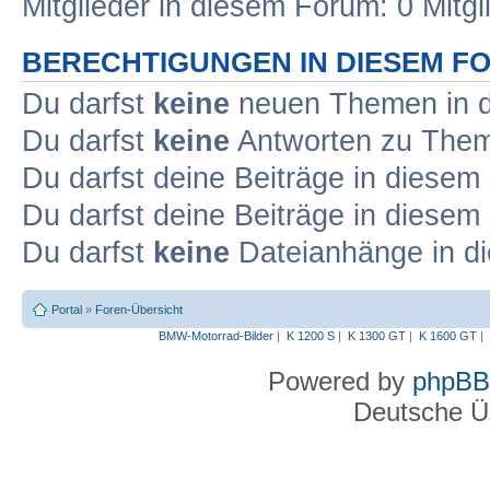
Mitglieder in diesem Forum: 0 Mitg
BERECHTIGUNGEN IN DIESEM F
Du darfst
keine
neuen Themen in d
Du darfst
keine
Antworten zu Theme
Du darfst deine Beiträge in diese
Du darfst deine Beiträge in diese
Du darfst
keine
Dateianhänge in di
Portal
»
Foren-Übersicht
BMW-Motorrad-Bilder
|
K 1200 S
|
K 1300 GT
|
K 1600 GT
|
Powered by
phpBB
Deutsche Ü