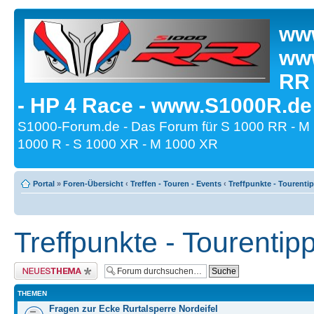
www
www
RR
- HP 4 Race - www.S1000R.de
S1000-Forum.de - Das Forum für S 1000 RR - M
1000 R - S 1000 XR - M 1000 XR
Portal
»
Foren-Übersicht
‹
Treffen - Touren - Events
‹
Treffpunkte - Tourenti
Treffpunkte - Tourentip
Neues Thema erstellen
THEMEN
Fragen zur Ecke Rurtalsperre Nordeifel