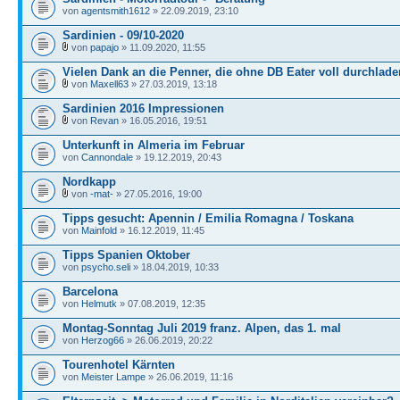
von
agentsmith1612
» 22.09.2019, 23:10
Sardinien - 09/10-2020
von
papajo
» 11.09.2020, 11:55
Vielen Dank an die Penner, die ohne DB Eater voll durchlade
von
Maxell63
» 27.03.2019, 13:18
Sardinien 2016 Impressionen
von
Revan
» 16.05.2016, 19:51
Unterkunft in Almeria im Februar
von
Cannondale
» 19.12.2019, 20:43
Nordkapp
von
-mat-
» 27.05.2016, 19:00
Tipps gesucht: Apennin / Emilia Romagna / Toskana
von
Mainfold
» 16.12.2019, 11:45
Tipps Spanien Oktober
von
psycho.seli
» 18.04.2019, 10:33
Barcelona
von
Helmutk
» 07.08.2019, 12:35
Montag-Sonntag Juli 2019 franz. Alpen, das 1. mal
von
Herzog66
» 26.06.2019, 20:22
Tourenhotel Kärnten
von
Meister Lampe
» 26.06.2019, 11:16