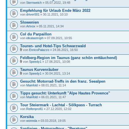
von
Sternweich
» 05.07.2022, 19:48
Empfehlung für Urlaub Ende März 2022
von
driver001
» 30.11.2021, 10:10
Slowenien
von
Artvox
» 05.11.2021, 14:34
Col du Parpaillon
von
elkatastroph
» 07.09.2021, 10:55
Touren- und Hotel-Tips Schwarzwald
von
EnricoPalazzo
» 24.06.2021, 16:50
Feldberg-Region im Taunus (ganz schön enttäuchend)
von
Speedy1
» 17.06.2021, 10:08
Taunus Kurvenräuber
von
Speedy1
» 30.04.2021, 13:14
Gesucht: Motorrad-Treffs in den franz. Seealpen
von
Mainfold
» 08.01.2021, 11:14
Tipps gesucht: Unterkunft "Alpe Hautes Provence"
von
Mainfold
» 06.01.2021, 11:47
Tour Steiermark - Lachtal - Sölkpass - Turrach
von
Reifenprofi1
» 27.12.2020, 12:02
Korsika
von
wonnda
» 03.03.2018, 19:05
Sardinien - Motorradtour - "Beratung"