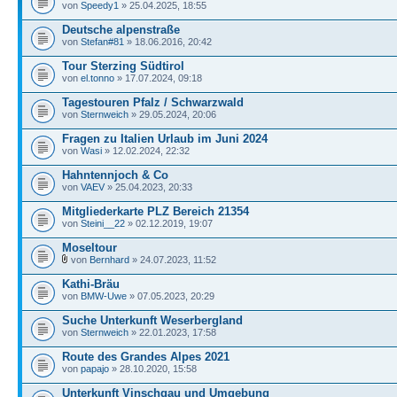
von
Speedy1
» 25.04.2025, 18:55
Deutsche alpenstraße
von
Stefan#81
» 18.06.2016, 20:42
Tour Sterzing Südtirol
von
el.tonno
» 17.07.2024, 09:18
Tagestouren Pfalz / Schwarzwald
von
Sternweich
» 29.05.2024, 20:06
Fragen zu Italien Urlaub im Juni 2024
von
Wasi
» 12.02.2024, 22:32
Hahntennjoch & Co
von
VAEV
» 25.04.2023, 20:33
Mitgliederkarte PLZ Bereich 21354
von
Steini__22
» 02.12.2019, 19:07
Moseltour
von
Bernhard
» 24.07.2023, 11:52
Kathi-Bräu
von
BMW-Uwe
» 07.05.2023, 20:29
Suche Unterkunft Weserbergland
von
Sternweich
» 22.01.2023, 17:58
Route des Grandes Alpes 2021
von
papajo
» 28.10.2020, 15:58
Unterkunft Vinschgau und Umgebung