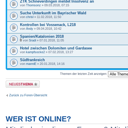
ZTK Schneverdingen meldet Insolvenz an
von
Thomsonz
» 09.03.2018, 07:15
Suche Unterkunft im Bayrischer Wald
von
chrisl
» 11.02.2018, 11:50
Kontrollen bei Vossenack, L218
von
Ändy
» 09.04.2018, 10:42
Spanien/Katalonien 2018
von
Sradi
» 07.01.2018, 11:05
Hotel zwischen Dolomiten und Gardasee
von
kampfsocke2
» 07.02.2018, 13:27
Südfrankreich
von
manniE
» 20.01.2018, 14:16
Themen der letzten Zeit anzeigen:
Neues Thema erstellen
Zurück zu Foren-Übersicht
WER IST ONLINE?