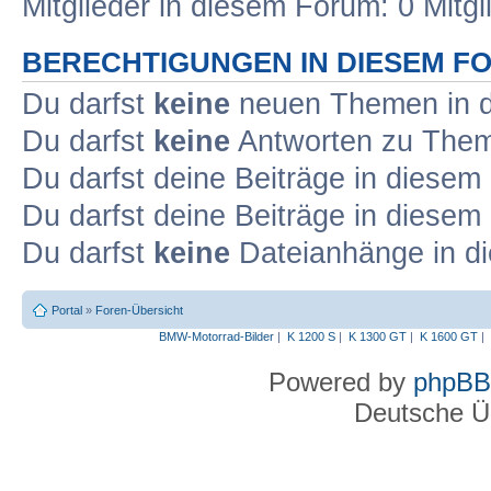
Mitglieder in diesem Forum: 0 Mitg
BERECHTIGUNGEN IN DIESEM F
Du darfst
keine
neuen Themen in d
Du darfst
keine
Antworten zu Theme
Du darfst deine Beiträge in diese
Du darfst deine Beiträge in diese
Du darfst
keine
Dateianhänge in di
Portal
»
Foren-Übersicht
BMW-Motorrad-Bilder
|
K 1200 S
|
K 1300 GT
|
K 1600 GT
|
Powered by
phpBB
Deutsche Ü