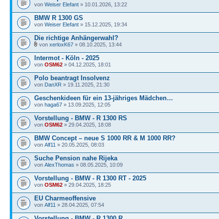
von
Weiser Elefant
» 10.01.2026, 13:22
BMW R 1300 GS
von
Weiser Elefant
» 15.12.2025, 19:34
Die richtige Anhängerwahl?
von
xerloxK67
» 08.10.2025, 13:44
Intermot - Köln - 2025
von
OSM62
» 04.12.2025, 18:01
Polo beantragt Insolvenz
von
DanXR
» 19.11.2025, 21:30
Geschenkideen für ein 13-jähriges Mädchen…
von
haga67
» 13.09.2025, 12:05
Vorstellung - BMW - R 1300 RS
von
OSM62
» 29.04.2025, 18:08
BMW Concept – neue S 1000 RR & M 1000 RR?
von
Alf11
» 20.05.2025, 08:03
Suche Pension nahe Rijeka
von
AlexThomas
» 08.05.2025, 10:09
Vorstellung - BMW - R 1300 RT - 2025
von
OSM62
» 29.04.2025, 18:25
EU Charmeoffensive
von
Alf11
» 28.04.2025, 07:54
Vorstellung - BMW - R 1300 R