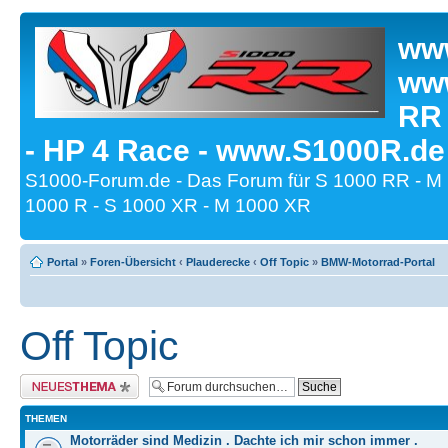
www
www
RR
- HP 4 Race - www.S1000R.de
S1000-Forum.de - Das Forum für S 1000 RR - M
1000 R - S 1000 XR - M 1000 XR
Portal
»
Foren-Übersicht
‹
Plauderecke
‹
Off Topic
»
BMW-Motorrad-Portal
Off Topic
Neues Thema erstellen
THEMEN
Motorräder sind Medizin . Dachte ich mir schon immer .