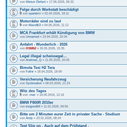
von
Weiser Elefant
» 17.06.2026, 06:32
Felge durch Werkstatt beschädigt
von
spanierrr
» 02.04.2026, 18:11
Motorräder sind zu laut
von
Maxell63
» 04.06.2026, 11:12
MCA Frankfurt erhält Kündigung von BMW
von
Unnamed
» 23.04.2026, 20:34
Anfahrt - Wunderlich - 2026
von
OSM62
» 30.05.2026, 15:35
Legal illegal scheissegal…
von
Andreas_Q
» 11.05.2026, 20:05
Bimota Tesi H2 Tera
von
Fafnir
» 18.04.2026, 18:09
Versicherung Neufahrzeug
von
Sysbreaker
» 08.03.2026, 21:24
Witz des Tages
von
-mat-
» 18.05.2016, 12:16
BMW F800R 2010er
von
toogood84
» 11.02.2026, 09:56
Bitte um 2 Minuten eurer Zeit in privater Sache - Studium
von
Ändy
» 23.01.2026, 08:24
Test Slip on . Auch auf dem Prüfstand .