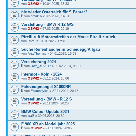
von
OSM62
» 10.04.2025, 18:33
nie wieder Österreich für S Fahrer?
von
amalfi
» 28.05.2020, 14:31
Vorstellung - BMW R 12 G/S
von
OSM62
» 27.03.2025, 20:19
Pirelli ruft Motorradreifen der Marke Pirelli zurück
von
-mat-
» 13.01.2025, 17:31
Suche Reifenhändler in Scheidegg/Allgäu
von
AlexThomas
» 04.01.2025, 15:59
Versicherung 2024
von
Uwe_XR2017
» 02.02.2024, 08:21
Intermot - Köln - 2024
von
OSM62
» 05.12.2024, 18:06
Fahrzeugmängel S1000RR
von
Epicondylus
» 27.11.2024, 20:13
Vorstellung - BMW - R 12 S
von
OSM62
» 28.11.2024, 20:26
BMW Colour Update 2024
von
iuaj7
» 30.06.2023, 20:39
F 900 XR ab Modelljahr 2025
von
OSM62
» 21.11.2024, 20:05