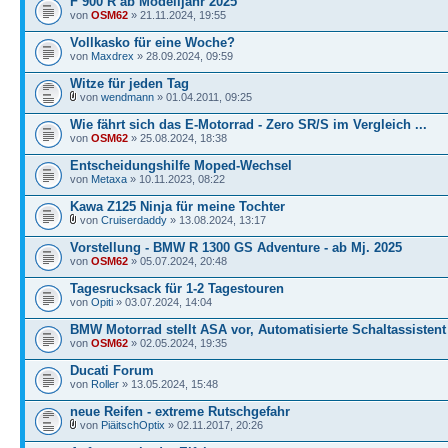
F 900 R ab Modelljahr 2025
von
OSM62
» 21.11.2024, 19:55
Vollkasko für eine Woche?
von
Maxdrex
» 28.09.2024, 09:59
Witze für jeden Tag
von
wendmann
» 01.04.2011, 09:25
Wie fährt sich das E-Motorrad - Zero SR/S im Vergleich ...
von
OSM62
» 25.08.2024, 18:38
Entscheidungshilfe Moped-Wechsel
von
Metaxa
» 10.11.2023, 08:22
Kawa Z125 Ninja für meine Tochter
von
Cruiserdaddy
» 13.08.2024, 13:17
Vorstellung - BMW R 1300 GS Adventure - ab Mj. 2025
von
OSM62
» 05.07.2024, 20:48
Tagesrucksack für 1-2 Tagestouren
von
Opiti
» 03.07.2024, 14:04
BMW Motorrad stellt ASA vor, Automatisierte Schaltassistent
von
OSM62
» 02.05.2024, 19:35
Ducati Forum
von
Roller
» 13.05.2024, 15:48
neue Reifen - extreme Rutschgefahr
von
PiäitschOptix
» 02.11.2017, 20:26