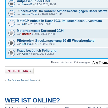
Aufpassen in der Eifel
von
baxter01
» 27.04.2024, 19:31
"Speed-Week" im Norden: Aktionswoche gegen Raser startet
von
Weiser Elefant
» 16.04.2024, 11:41
MotoGP Auftakt in Katar 10.3. im kostenlosen Livestream
von
Alf11
» 26.02.2024, 09:06
Motorradmesse Dortmund 2024
von
OSM62
» 29.02.2024, 20:08
Pilotprojekt Streckensperrung 90 dB Weserbergland
von
Kafuzke
» 23.12.2023, 10:01
Frage bezüglich Folierung
von
Alex87
» 18.02.2024, 20:52
Themen der letzten Zeit anzeigen:
Neues Thema erstellen
Zurück zu Foren-Übersicht
WER IST ONLINE?