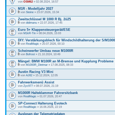
von
OSM62
» 02.08.2024, 16:57
M1R - Modelljahr 2027
von
Steine
» 23.07.2026, 15:34
Zweitschlüssel M 1000 R Bj. 2ü25
von
didimanu
» 22.07.2026, 17:45
Euro 5+ Klappensteuergerät/ESE
von
M1kR-Tin
» 08.04.2026, 15:03
DIY: Verstärkungsblech für Windschildhalterung der S/M100
von
RealMagic
» 20.07.2026, 00:10
Scheinwerfer Umbau neue M1000R
von
Bofrost
» 21.10.2024, 10:49
Mängel: BMW M100R an M-Bremse und Kupplung Probleme
von
M1000R_Dietmar
» 17.08.2025, 08:33
Austin Racing V3 Mini
von
AJ82
» 15.12.2024, 12:05
Fahrwerksmenü Assist
von
Zyc977
» 08.07.2026, 21:19
M1000R Halteklammer Fahrersitzbank
von
RealMagic
» 01.07.2026, 20:47
SP-Connect Halterung Evotech
von
RealMagic
» 16.06.2026, 22:19
Auslesen der Telemetriedaten