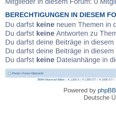
Mitglieder in diesem Forum: 0 Mitg
BERECHTIGUNGEN IN DIESEM F
Du darfst
keine
neuen Themen in d
Du darfst
keine
Antworten zu Theme
Du darfst deine Beiträge in diese
Du darfst deine Beiträge in diese
Du darfst
keine
Dateianhänge in di
Portal
»
Foren-Übersicht
BMW-Motorrad-Bilder
|
K 1200 S
|
K 1300 GT
|
K 1600 GT
|
Powered by
phpBB
Deutsche Ü