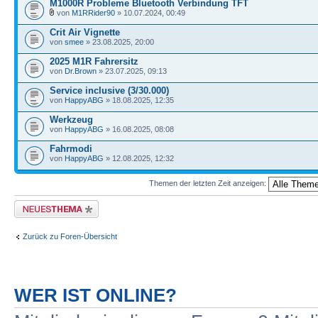
M1000R Probleme Bluetooth Verbindung TFT
von
M1RRider90
» 10.07.2024, 00:49
Crit Air Vignette
von
smee
» 23.08.2025, 20:00
2025 M1R Fahrersitz
von
Dr.Brown
» 23.07.2025, 09:13
Service inclusive (3/30.000)
von
HappyABG
» 18.08.2025, 12:35
Werkzeug
von
HappyABG
» 16.08.2025, 08:08
Fahrmodi
von
HappyABG
» 12.08.2025, 12:32
Themen der letzten Zeit anzeigen:
Neues Thema erstellen
Zurück zu Foren-Übersicht
WER IST ONLINE?