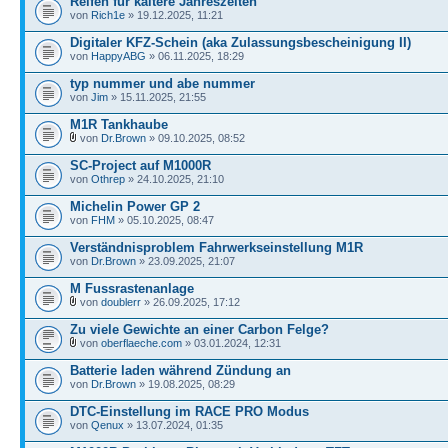
Reifen für kältere Jahreszeiten
von
Rich1e
» 19.12.2025, 11:21
Digitaler KFZ-Schein (aka Zulassungsbescheinigung II)
von
HappyABG
» 06.11.2025, 18:29
typ nummer und abe nummer
von
Jim
» 15.11.2025, 21:55
M1R Tankhaube
von
Dr.Brown
» 09.10.2025, 08:52
SC-Project auf M1000R
von
Othrep
» 24.10.2025, 21:10
Michelin Power GP 2
von
FHM
» 05.10.2025, 08:47
Verständnisproblem Fahrwerkseinstellung M1R
von
Dr.Brown
» 23.09.2025, 21:07
M Fussrastenanlage
von
doublerr
» 26.09.2025, 17:12
Zu viele Gewichte an einer Carbon Felge?
von
oberflaeche.com
» 03.01.2024, 12:31
Batterie laden während Zündung an
von
Dr.Brown
» 19.08.2025, 08:29
DTC-Einstellung im RACE PRO Modus
von
Qenux
» 13.07.2024, 01:35