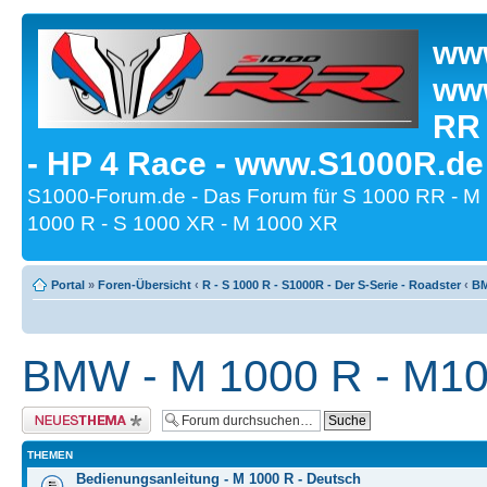
www
www
RR
- HP 4 Race - www.S1000R.de
S1000-Forum.de - Das Forum für S 1000 RR - M
1000 R - S 1000 XR - M 1000 XR
Portal
»
Foren-Übersicht
‹
R - S 1000 R - S1000R - Der S-Serie - Roadster
‹
BM
BMW - M 1000 R - M1
Neues Thema erstellen
THEMEN
Bedienungsanleitung - M 1000 R - Deutsch