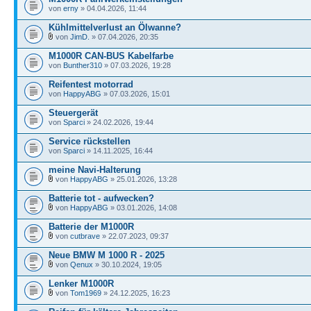
von
erny
» 04.04.2026, 11:44
Kühlmittelverlust an Ölwanne?
von
JimD.
» 07.04.2026, 20:35
M1000R CAN-BUS Kabelfarbe
von
Bunther310
» 07.03.2026, 19:28
Reifentest motorrad
von
HappyABG
» 07.03.2026, 15:01
Steuergerät
von
Sparci
» 24.02.2026, 19:44
Service rückstellen
von
Sparci
» 14.11.2025, 16:44
meine Navi-Halterung
von
HappyABG
» 25.01.2026, 13:28
Batterie tot - aufwecken?
von
HappyABG
» 03.01.2026, 14:08
Batterie der M1000R
von
cutbrave
» 22.07.2023, 09:37
Neue BMW M 1000 R - 2025
von
Qenux
» 30.10.2024, 19:05
Lenker M1000R
von
Tom1969
» 24.12.2025, 16:23