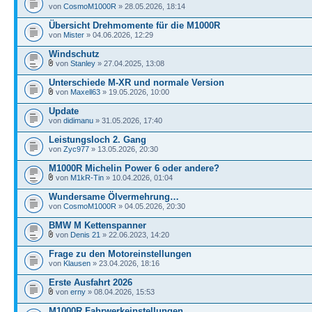
von
CosmoM1000R
» 28.05.2026, 18:14
Übersicht Drehmomente für die M1000R
von
Mister
» 04.06.2026, 12:29
Windschutz
von
Stanley
» 27.04.2025, 13:08
Unterschiede M-XR und normale Version
von
Maxell63
» 19.05.2026, 10:00
Update
von
didimanu
» 31.05.2026, 17:40
Leistungsloch 2. Gang
von
Zyc977
» 13.05.2026, 20:30
M1000R Michelin Power 6 oder andere?
von
M1kR-Tin
» 10.04.2026, 01:04
Wundersame Ölvermehrung…
von
CosmoM1000R
» 04.05.2026, 20:30
BMW M Kettenspanner
von
Denis 21
» 22.06.2023, 14:20
Frage zu den Motoreinstellungen
von
Klausen
» 23.04.2026, 18:16
Erste Ausfahrt 2026
von
erny
» 08.04.2026, 15:53
M1000R Fahrwerkeinstellungen