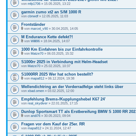
von
mfp1706
» 15.05.2025, 13:22
garmin zumo xt2 an S/M 1000 R
von
cbnwdf
» 12.05.2025, 11:03
Frontständer
von
marcel_v90
» 30.04.2025, 14:05
M Endurance Kette defekt?!
von
Willi96
» 18.04.2025, 14:07
1000 Km Einfahren bis zur Einfahrkontrolle
von
Matze70
» 06.03.2025, 15:32
S1000rr 2025 in Verbindung mit Helm-Headset
von
Matze70
» 25.02.2025, 10:37
S1000RR 2025 Wer hat schon bestellt?
von
mapa812
» 06.12.2024, 19:38
Wellendichtring an der Vorderradfelge steht links über
von
xbad.omen
» 03.02.2025, 12:00
Empfehlung Brems-/Kupplungshebel K67 24'
von
real_skydiver
» 22.01.2025, 17:15
Dunlop Sportsmart TT als Erstbereifung BMW S 1000 RR 202
von
andi76
» 30.05.2023, 09:04
Fragen vor dem Kauf der 25er. RR
von
mapa812
» 24.11.2024, 12:47