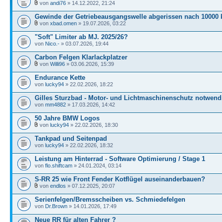
von
andi76
» 14.12.2022, 21:24
Gewinde der Getriebeausgangswelle abgerissen nach 10000
von
xbad.omen
» 19.07.2026, 03:22
"Soft" Limiter ab MJ. 2025/26?
von
Nico.-
» 03.07.2026, 19:44
Carbon Felgen Klarlackplatzer
von
Willi96
» 03.06.2026, 15:39
Endurance Kette
von
lucky94
» 22.02.2026, 18:22
Gilles Sturzbad - Motor- und Lichtmaschinenschutz notwend
von
mm4882
» 17.03.2026, 14:42
50 Jahre BMW Logos
von
lucky94
» 22.02.2026, 18:30
Tankpad und Seitenpad
von
lucky94
» 22.02.2026, 18:32
Leistung am Hinterrad - Software Optimierung / Stage 1
von
flo.shiftcam
» 24.01.2024, 03:14
S-RR 25 wie Front Fender Kotflügel auseinanderbauen?
von
endlos
» 07.12.2025, 20:07
Serienfelgen/Bremsscheiben vs. Schmiedefelgen
von
Dr.Brown
» 14.01.2026, 17:49
Neue RR für alten Fahrer ?