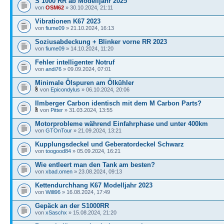
S 1000 RR ab Modelljahr 2025
von
OSM62
» 30.10.2024, 21:11
Vibrationen K67 2023
von
fiume09
» 21.10.2024, 16:13
Soziusabdeckung + Blinker vorne RR 2023
von
fiume09
» 14.10.2024, 11:20
Fehler intelligenter Notruf
von
andi76
» 09.09.2024, 07:01
Minimale Ölspuren am Ölkühler
von
Epicondylus
» 06.10.2024, 20:06
Ilmberger Carbon identisch mit dem M Carbon Parts?
von
Pitter
» 31.03.2024, 13:55
Motorprobleme während Einfahrphase und unter 400km
von
GTOnTour
» 21.09.2024, 13:21
Kupplungsdeckel und Geberatordeckel Schwarz
von
toogood84
» 05.09.2024, 16:21
Wie entleert man den Tank am besten?
von
xbad.omen
» 23.08.2024, 09:13
Kettendurchhang K67 Modelljahr 2023
von
Willi96
» 16.08.2024, 17:49
Gepäck an der S1000RR
von
xSaschx
» 15.08.2024, 21:20