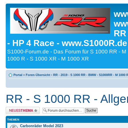
www
www
RR
- HP 4 Race - www.S1000R.de
S1000-Forum.de - Das Forum für S 1000 RR - M
1000 R - S 1000 XR - M 1000 XR
Portal
»
Foren-Übersicht
‹
RR - 2019 - S 1000 RR - BMW - S1000RR - M 1000 
RR - S 1000 RR - Allge
Neues Thema erstellen
THEMEN
Carbonräder Model 2023