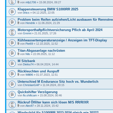
von
mfp1706
» 15.08.2024, 09:27
Klappensteuerung BMW S1000RR 2025
von
0nics
» 04.12.2025, 22:05
Problem beim Reifen aufziehen/Licht ausbauen für Rennstre
von
Hendrik
» 11.06.2024, 21:29
Motorsporthaftpflichtversicherung Pflich ab April 2024
von
Grenni
» 21.01.2025, 17:26
Kühlwassertemperaturanzeige / Anzeigen im TFT-Display
von
Piet69
» 12.10.2025, 11:52
Titan-Abgasanlage nachrüsten
von
Nils
» 22.09.2025, 11:12
M Sitzbank
von
Dielou74
» 06.04.2024, 14:44
Rückleuchten und Auspuff
von
Willi96
» 01.07.2023, 11:51
Unterschied M Endurance Sitz hoch vs. Wunderlich
von
ChristianGAP
» 11.04.2024, 20:15
Quickshifter Verzögerung
von
flo.shiftcam
» 15.08.2024, 00:46
Rückruf Ölfilter kann sich lösen M/S RR/R/XR
von
Alex87
» 28.11.2024, 15:42
Windschild für S1000RR 2023-2024 gleich wie 2022?