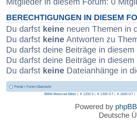
Mitglieder in diesem Forum: 0 Mitg
BERECHTIGUNGEN IN DIESEM F
Du darfst
keine
neuen Themen in d
Du darfst
keine
Antworten zu Theme
Du darfst deine Beiträge in diese
Du darfst deine Beiträge in diese
Du darfst
keine
Dateianhänge in di
Portal
»
Foren-Übersicht
BMW-Motorrad-Bilder
|
K 1200 S
|
K 1300 GT
|
K 1600 GT
|
Powered by
phpBB
Deutsche Ü