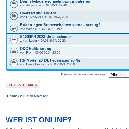
Bremsbeläge wechseln bzw. montieren
von
donjorge
» 30.07.2024, 22:46
Übersetzung ändern
von
Hulkpower
» 15.07.2024, 22:01
Erfahrungen Bremsscheiben vorne - Verzug?
von
Willes
» 09.07.2024, 11:54
S1000RR 2023 Unfallschaden
von
Leonr
» 29.06.2024, 22:29
DDC Kalibrierung
von
Psy
» 05.06.2024, 23:25
RR Model 23/24: Federraten vo./hi.
von
EnricoPalazzo
» 06.05.2024, 20:20
Themen der letzten Zeit anzeigen:
Neues Thema erstellen
Zurück zu Foren-Übersicht
WER IST ONLINE?