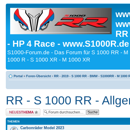
www
www
RR
- HP 4 Race - www.S1000R.de
S1000-Forum.de - Das Forum für S 1000 RR - M
1000 R - S 1000 XR - M 1000 XR
Portal
»
Foren-Übersicht
‹
RR - 2019 - S 1000 RR - BMW - S1000RR - M 1000 
RR - S 1000 RR - Allge
Neues Thema erstellen
THEMEN
Carbonräder Model 2023