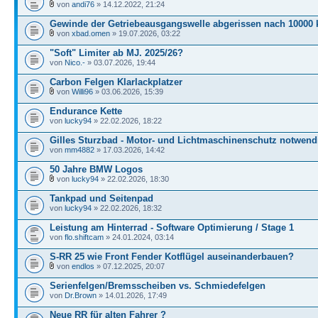
von
andi76
» 14.12.2022, 21:24
Gewinde der Getriebeausgangswelle abgerissen nach 10000
von
xbad.omen
» 19.07.2026, 03:22
"Soft" Limiter ab MJ. 2025/26?
von
Nico.-
» 03.07.2026, 19:44
Carbon Felgen Klarlackplatzer
von
Willi96
» 03.06.2026, 15:39
Endurance Kette
von
lucky94
» 22.02.2026, 18:22
Gilles Sturzbad - Motor- und Lichtmaschinenschutz notwend
von
mm4882
» 17.03.2026, 14:42
50 Jahre BMW Logos
von
lucky94
» 22.02.2026, 18:30
Tankpad und Seitenpad
von
lucky94
» 22.02.2026, 18:32
Leistung am Hinterrad - Software Optimierung / Stage 1
von
flo.shiftcam
» 24.01.2024, 03:14
S-RR 25 wie Front Fender Kotflügel auseinanderbauen?
von
endlos
» 07.12.2025, 20:07
Serienfelgen/Bremsscheiben vs. Schmiedefelgen
von
Dr.Brown
» 14.01.2026, 17:49
Neue RR für alten Fahrer ?