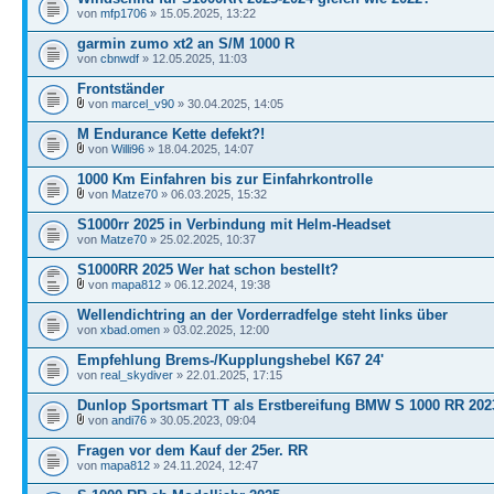
von
mfp1706
» 15.05.2025, 13:22
garmin zumo xt2 an S/M 1000 R
von
cbnwdf
» 12.05.2025, 11:03
Frontständer
von
marcel_v90
» 30.04.2025, 14:05
M Endurance Kette defekt?!
von
Willi96
» 18.04.2025, 14:07
1000 Km Einfahren bis zur Einfahrkontrolle
von
Matze70
» 06.03.2025, 15:32
S1000rr 2025 in Verbindung mit Helm-Headset
von
Matze70
» 25.02.2025, 10:37
S1000RR 2025 Wer hat schon bestellt?
von
mapa812
» 06.12.2024, 19:38
Wellendichtring an der Vorderradfelge steht links über
von
xbad.omen
» 03.02.2025, 12:00
Empfehlung Brems-/Kupplungshebel K67 24'
von
real_skydiver
» 22.01.2025, 17:15
Dunlop Sportsmart TT als Erstbereifung BMW S 1000 RR 202
von
andi76
» 30.05.2023, 09:04
Fragen vor dem Kauf der 25er. RR
von
mapa812
» 24.11.2024, 12:47