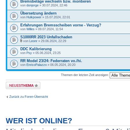
Bremsbeläge wechseln bzw. montieren
von
donjorge
» 30.07.2024, 22:46
Übersetzung ändern
von
Hulkpower
» 15.07.2024, 22:01
Erfahrungen Bremsscheiben vorne - Verzug?
von
Willes
» 09.07.2024, 11:54
S1000RR 2023 Unfallschaden
von
Leonr
» 29.06.2024, 22:29
DDC Kalibrierung
von
Psy
» 05.06.2024, 23:25
RR Model 23/24: Federraten vo./hi.
von
EnricoPalazzo
» 06.05.2024, 20:20
Themen der letzten Zeit anzeigen:
Neues Thema erstellen
Zurück zu Foren-Übersicht
WER IST ONLINE?