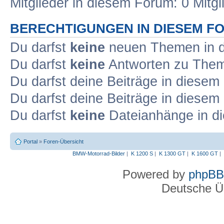
Mitglieder in diesem Forum: 0 Mitg
BERECHTIGUNGEN IN DIESEM F
Du darfst
keine
neuen Themen in d
Du darfst
keine
Antworten zu Theme
Du darfst deine Beiträge in diese
Du darfst deine Beiträge in diese
Du darfst
keine
Dateianhänge in di
Portal
»
Foren-Übersicht
BMW-Motorrad-Bilder
|
K 1200 S
|
K 1300 GT
|
K 1600 GT
|
Powered by
phpBB
Deutsche Ü