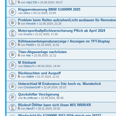
von
mfp1706
» 15.08.2024, 09:27
Klappensteuerung BMW S1000RR 2025
von
0nics
» 04.12.2025, 22:05
Problem beim Reifen aufziehen/Licht ausbauen für Rennstre
von
Hendrik
» 11.06.2024, 21:29
Motorsporthaftpflichtversicherung Pflich ab April 2024
von
Grenni
» 21.01.2025, 17:26
Kühlwassertemperaturanzeige / Anzeigen im TFT-Display
von
Piet69
» 12.10.2025, 11:52
Titan-Abgasanlage nachrüsten
von
Nils
» 22.09.2025, 11:12
M Sitzbank
von
Dielou74
» 06.04.2024, 14:44
Rückleuchten und Auspuff
von
Willi96
» 01.07.2023, 11:51
Unterschied M Endurance Sitz hoch vs. Wunderlich
von
ChristianGAP
» 11.04.2024, 20:15
Quickshifter Verzögerung
von
flo.shiftcam
» 15.08.2024, 00:46
Rückruf Ölfilter kann sich lösen M/S RR/R/XR
von
Alex87
» 28.11.2024, 15:42
Windschild für S1000RR 2023-2024 gleich wie 2022?