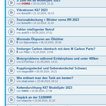
S 1000 RR ab Modelljahr 2025
von
OSM62
» 30.10.2024, 21:11
Vibrationen K67 2023
von
fiume09
» 21.10.2024, 16:13
Soziusabdeckung + Blinker vorne RR 2023
von
fiume09
» 14.10.2024, 11:20
Fehler intelligenter Notruf
von
andi76
» 09.09.2024, 07:01
Minimale Ölspuren am Ölkühler
von
Epicondylus
» 06.10.2024, 20:06
Ilmberger Carbon identisch mit dem M Carbon Parts?
von
Pitter
» 31.03.2024, 13:55
Motorprobleme während Einfahrphase und unter 400km
von
GTOnTour
» 21.09.2024, 13:21
Kupplungsdeckel und Geberatordeckel Schwarz
von
toogood84
» 05.09.2024, 16:21
Wie entleert man den Tank am besten?
von
xbad.omen
» 23.08.2024, 09:13
Kettendurchhang K67 Modelljahr 2023
von
Willi96
» 16.08.2024, 17:49
Gepäck an der S1000RR
von
xSaschx
» 15.08.2024, 21:20