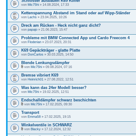
Schlösser ausbauen K69 Koffer
von
Mic75hi
» 14.08.2024, 17:33
Kettenspannung Abstand im Stand oder auf Wipp-Ständer
von
Lachs
» 23.04.2025, 10:26
Dreck am Rücken - Heck nicht ganz dicht?
von
papajo
» 21.06.2023, 15:47
Probleme mit BMW Connected App und Cardo Freecom 4
von
Floderian
» 23.07.2023, 20:31
K69 Gepäckträger - glatte Platte
von
DonCarlos
» 30.03.2025, 14:50
Blende Lenkungsdämpfer
von
Mic75hi
» 09.08.2024, 07:16
Bremse vibriert K69
von
Heinrich01
» 27.08.2022, 12:51
Was kann das 24er Modell besser?
von
Mic75hi
» 19.02.2025, 12:51
Endschalldämpfer schwarz beschichten
von
Mic75hi
» 17.02.2025, 09:30
Transport
von
Emma58
» 17.02.2025, 19:15
Winkelventile in SCHWARZ
von
Blacky
» 17.12.2024, 12:32