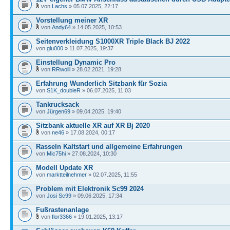
von
Lachs
» 05.07.2025, 22:17
Vorstellung meiner XR
von
Andy64
» 14.05.2025, 10:53
Seitenverkleidung S1000XR Triple Black BJ 2022
von
glu000
» 11.07.2025, 19:37
Einstellung Dynamic Pro
von
RRwolli
» 28.02.2021, 19:28
Erfahrung Wunderlich Sitzbank für Sozia
von
S1K_doubleR
» 06.07.2025, 11:03
Tankrucksack
von
Jürgen69
» 09.04.2025, 19:40
Sitzbank aktuelle XR auf XR Bj 2020
von
ne46
» 17.08.2024, 00:17
Rasseln Kaltstart und allgemeine Erfahrungen
von
Mic75hi
» 27.08.2024, 10:30
Modell Update XR
von
marktteilnehmer
» 02.07.2025, 11:55
Problem mit Elektronik Sc99 2024
von
Josi Sc99
» 09.06.2025, 17:34
Fußrastenanlage
von
flor3366
» 19.01.2025, 13:17