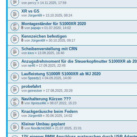
von percy » 14.11.2025, 17:59
XR vs GS
von
Jürgen69
» 13.10.2025, 08:24
Montageständer für S1000XR 2020
von
papajo
» 01.07.2020, 14:02
Kennzeichen befestigen
von
Jürgen69
» 30.10.2025, 09:17
Scheibenverstellung mit CRN
von
kivo
» 13.09.2025, 16:40
Anzugsdrehmoment für die Steuerkopfmutter S1000XR ab 20
von
ne46
» 17.09.2025, 22:49
Laufleistung S1000R S1000XR ab MJ 2020
von
Speedy1
» 04.09.2025, 14:00
probefahrt
von
gstrecker
» 17.08.2025, 20:29
Navihalterung Kürzen ???
von
XpressMe
» 08.07.2022, 15:23
Knackgeräusche beim Federn
von
Jürgen69
» 30.06.2025, 14:02
Kleiner Umbau geplant
von
Nordlicht1965
» 21.07.2025, 21:01
12V eigener BMW Anschluss austauschen durch USB Adapte