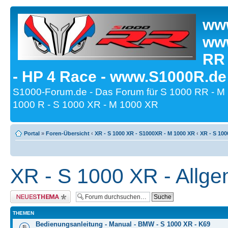
www
www
RR
- HP 4 Race - www.S1000R.de
S1000-Forum.de - Das Forum für S 1000 RR - M
1000 R - S 1000 XR - M 1000 XR
Portal
»
Foren-Übersicht
‹
XR - S 1000 XR - S1000XR - M 1000 XR
‹
XR - S 100
XR - S 1000 XR - Allge
Neues Thema erstellen
THEMEN
Bedienungsanleitung - Manual - BMW - S 1000 XR - K69