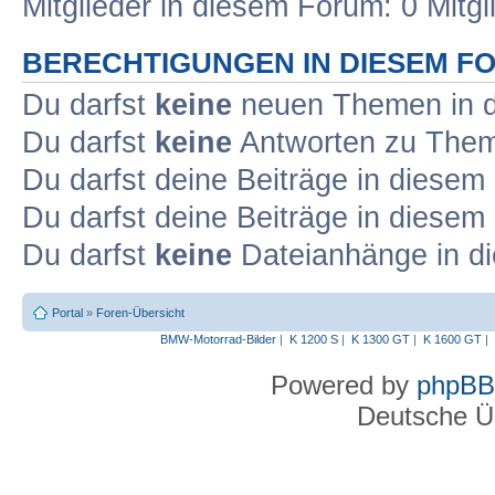
Mitglieder in diesem Forum: 0 Mitg
BERECHTIGUNGEN IN DIESEM F
Du darfst
keine
neuen Themen in d
Du darfst
keine
Antworten zu Theme
Du darfst deine Beiträge in diese
Du darfst deine Beiträge in diese
Du darfst
keine
Dateianhänge in di
Portal
»
Foren-Übersicht
BMW-Motorrad-Bilder
|
K 1200 S
|
K 1300 GT
|
K 1600 GT
|
Powered by
phpBB
Deutsche Ü