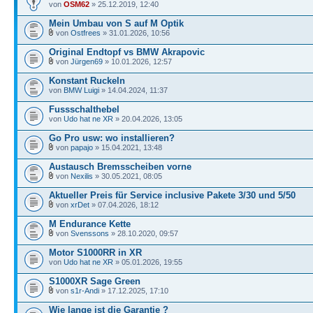
von
OSM62
» 25.12.2019, 12:40
Mein Umbau von S auf M Optik
von
Ostfrees
» 31.01.2026, 10:56
Original Endtopf vs BMW Akrapovic
von
Jürgen69
» 10.01.2026, 12:57
Konstant Ruckeln
von
BMW Luigi
» 14.04.2024, 11:37
Fussschalthebel
von
Udo hat ne XR
» 20.04.2026, 13:05
Go Pro usw: wo installieren?
von
papajo
» 15.04.2021, 13:48
Austausch Bremsscheiben vorne
von
Nexilis
» 30.05.2021, 08:05
Aktueller Preis für Service inclusive Pakete 3/30 und 5/50
von
xrDet
» 07.04.2026, 18:12
M Endurance Kette
von
Svenssons
» 28.10.2020, 09:57
Motor S1000RR in XR
von
Udo hat ne XR
» 05.01.2026, 19:55
S1000XR Sage Green
von
s1r-Andi
» 17.12.2025, 17:10
Wie lange ist die Garantie ?