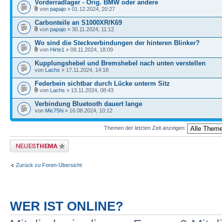
Vorderradlager - Orig. BMW oder andere
von
papajo
» 01.12.2024, 20:27
Carbonteile an S1000XR/K69
von
papajo
» 30.11.2024, 11:12
Wo sind die Steckverbindungen der hinteren Blinker?
von
Hirte1
» 09.11.2024, 18:09
Kupplungshebel und Bremshebel nach unten verstellen
von
Lachs
» 17.11.2024, 14:18
Federbein sichtbar durch Lücke unterm Sitz
von
Lachs
» 13.11.2024, 08:43
Verbindung Bluetooth dauert lange
von
Mic75hi
» 16.08.2024, 10:12
Themen der letzten Zeit anzeigen:
Neues Thema erstellen
Zurück zu Foren-Übersicht
WER IST ONLINE?