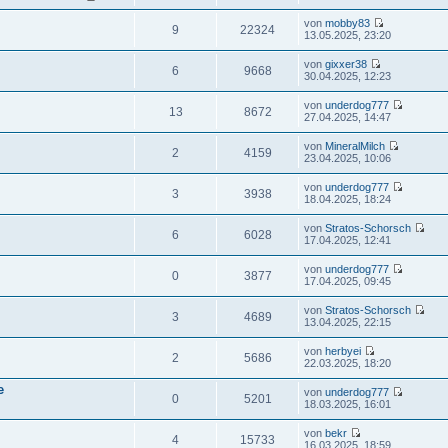
von
mobby83
9
22324
13.05.2025, 23:20
von
gixxer38
6
9668
30.04.2025, 12:23
von
underdog777
13
8672
27.04.2025, 14:47
von
MineralMilch
2
4159
23.04.2025, 10:06
von
underdog777
3
3938
18.04.2025, 18:24
von
Stratos-Schorsch
6
6028
17.04.2025, 12:41
von
underdog777
0
3877
17.04.2025, 09:45
von
Stratos-Schorsch
3
4689
13.04.2025, 22:15
von
herbyei
2
5686
22.03.2025, 18:20
e
von
underdog777
0
5201
18.03.2025, 16:01
von
bekr
4
15733
16.03.2025, 18:59