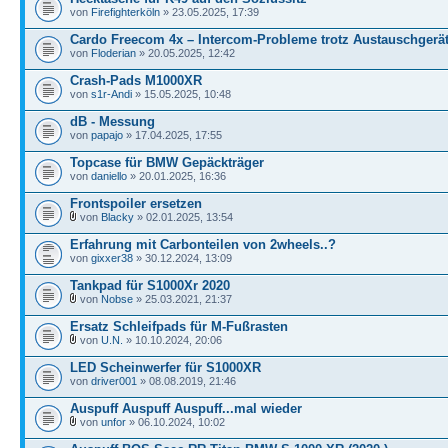
von
Firefighterköln
» 23.05.2025, 17:39
Cardo Freecom 4x – Intercom-Probleme trotz Austauschgerä
von
Floderian
» 20.05.2025, 12:42
Crash-Pads M1000XR
von
s1r-Andi
» 15.05.2025, 10:48
dB - Messung
von
papajo
» 17.04.2025, 17:55
Topcase für BMW Gepäckträger
von
daniello
» 20.01.2025, 16:36
Frontspoiler ersetzen
von
Blacky
» 02.01.2025, 13:54
Erfahrung mit Carbonteilen von 2wheels..?
von
gixxer38
» 30.12.2024, 13:09
Tankpad für S1000Xr 2020
von
Nobse
» 25.03.2021, 21:37
Ersatz Schleifpads für M-Fußrasten
von
U.N.
» 10.10.2024, 20:06
LED Scheinwerfer für S1000XR
von
driver001
» 08.08.2019, 21:46
Auspuff Auspuff Auspuff...mal wieder
von
unfor
» 06.10.2024, 10:02