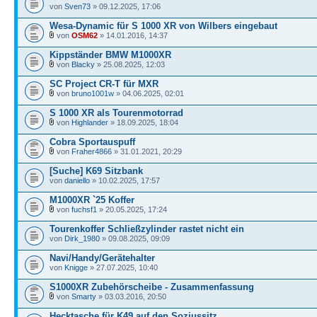
von
Sven73
» 09.12.2025, 17:06
Wesa-Dynamic für S 1000 XR von Wilbers eingebaut
von
OSM62
» 14.01.2016, 14:37
Kippständer BMW M1000XR
von
Blacky
» 25.08.2025, 12:03
SC Project CR-T für MXR
von
bruno1001w
» 04.06.2025, 02:01
S 1000 XR als Tourenmotorrad
von
Highlander
» 18.09.2025, 18:04
Cobra Sportauspuff
von
Fraher4866
» 31.01.2021, 20:29
[Suche] K69 Sitzbank
von
daniello
» 10.02.2025, 17:57
M1000XR `25 Koffer
von
fuchsf1
» 20.05.2025, 17:24
Tourenkoffer Schließzylinder rastet nicht ein
von
Dirk_1980
» 09.08.2025, 09:09
Navi/Handy/Gerätehalter
von
Knigge
» 27.07.2025, 10:40
S1000XR Zubehörscheibe - Zusammenfassung
von
Smarty
» 03.03.2016, 20:50
Hecktasche für K49 auf den Soziussitz