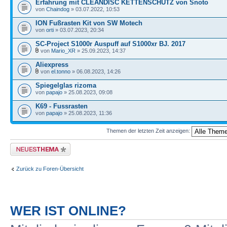
Erfahrung mit CLEANDISC KETTENSCHUTZ von Snoto
von
Chaindog
» 03.07.2022, 10:53
ION Fußrasten Kit von SW Motech
von
orti
» 03.07.2023, 20:34
SC-Project S1000r Auspuff auf S1000xr BJ. 2017
von
Mario_XR
» 25.09.2023, 14:37
Aliexpress
von
el.tonno
» 06.08.2023, 14:26
Spiegelglas rizoma
von
papajo
» 25.08.2023, 09:08
K69 - Fussrasten
von
papajo
» 25.08.2023, 11:36
Themen der letzten Zeit anzeigen:
Neues Thema erstellen
Zurück zu Foren-Übersicht
WER IST ONLINE?