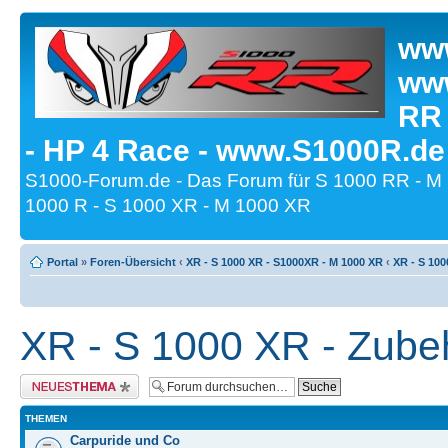
www
www
RR
- HP 4 Race - www.S1000R.de
S1000-Forum.de - Das Forum für S 1000 RR - M
1000 R - S 1000 XR - M 1000 XR
Portal
»
Foren-Übersicht
‹
XR - S 1000 XR - S1000XR - M 1000 XR
‹
XR - S 100
XR - S 1000 XR - Zube
Neues Thema erstellen
THEMEN
Carpuride und Co