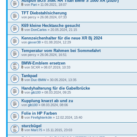
Auspuff BOS Ssec RR Titan BMW S 1000 XR (2020-)
von
Pari
» 11.09.2021, 18:07
TFT Diebstahlsicherung
von percy » 26.08.2024, 07:33
K69 kleine Hecktasche gesucht
von
DonCarlos
» 20.05.2024, 21:15
Kennzeichenhalter für die neue XR Bj 2024
von
gixxer38
» 01.08.2024, 12:29
Temperatur vom Rahmen bei Sommefahrt
von percy » 26.06.2024, 16:51
BMW-Emblem ersetzen
von SCXR » 08.07.2019, 10:33
Tankpad
von
Duc-BMW
» 30.05.2024, 13:35
Handyhalterung für die Gabelbrücke
von
gib100
» 08.03.2024, 09:25
Kupplung knarzt ab und zu
von
gib100
» 08.03.2024, 08:06
Folie in HP Farben
von
Firefighterköln
» 12.02.2024, 15:40
sturzbügel
von
Marc75
» 15.11.2015, 23:03