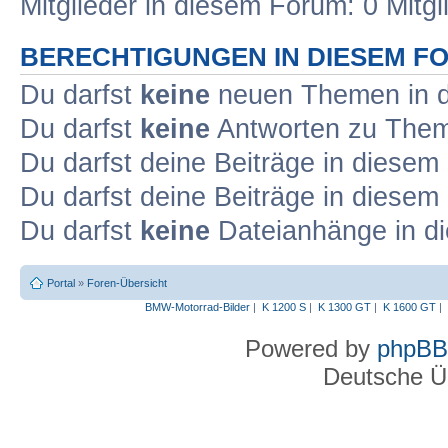
Mitglieder in diesem Forum: 0 Mitg
BERECHTIGUNGEN IN DIESEM F
Du darfst
keine
neuen Themen in d
Du darfst
keine
Antworten zu Theme
Du darfst deine Beiträge in diese
Du darfst deine Beiträge in diese
Du darfst
keine
Dateianhänge in di
Portal
»
Foren-Übersicht
BMW-Motorrad-Bilder
|
K 1200 S
|
K 1300 GT
|
K 1600 GT
|
Powered by
phpBB
Deutsche Ü