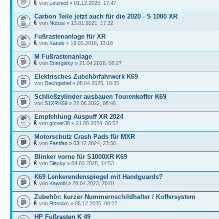
von
Leizned
» 01.12.2025, 17:47
Carbon Teile jetzt auch für die 2020 - S 1000 XR
von
Nobse
» 13.01.2021, 17:32
Fußrastenanlage für XR
von
Kande
» 19.03.2018, 13:18
M Fußrastenanlage
von
Energisky
» 21.04.2026, 06:27
Elektrisches Zubehörfahrwerk K69
von
Dachgiebel
» 08.04.2026, 10:35
Schließzylinder ausbauen Tourenkoffer K69
von
S1XRK69
» 22.06.2022, 08:46
Empfehlung Auspuff XR 2024
von
gixxer38
» 21.08.2024, 06:52
Motorschutz Crash Pads für MXR
von
Fastfan
» 03.12.2024, 23:30
Blinker vorne für S1000XR K69
von
Blacky
» 04.03.2025, 14:53
K69 Lenkerendenspiegel mit Handguards?
von
Kawobi
» 28.04.2023, 20:01
Zubehör: kurzer Nummernschildhalter / Koffersystem
von
Rossixc
» 05.12.2025, 08:22
HP Fußrasten K 49