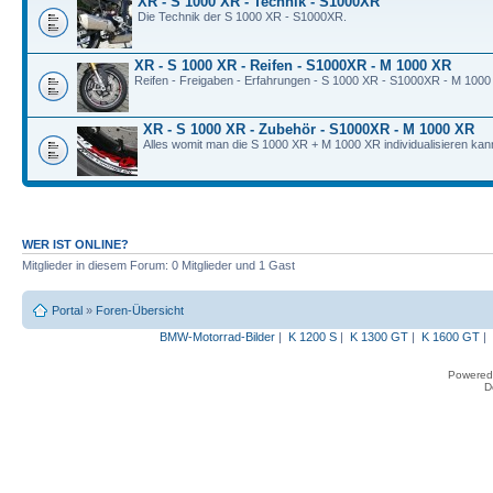
XR - S 1000 XR - Technik - S1000XR
Die Technik der S 1000 XR - S1000XR.
XR - S 1000 XR - Reifen - S1000XR - M 1000 XR
Reifen - Freigaben - Erfahrungen - S 1000 XR - S1000XR - M 1000
XR - S 1000 XR - Zubehör - S1000XR - M 1000 XR
Alles womit man die S 1000 XR + M 1000 XR individualisieren kan
WER IST ONLINE?
Mitglieder in diesem Forum: 0 Mitglieder und 1 Gast
Portal
»
Foren-Übersicht
BMW-Motorrad-Bilder
|
K 1200 S
|
K 1300 GT
|
K 1600 GT
|
Powered
D