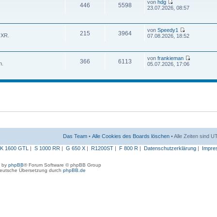
von
hdg
446
5598
23.07.2026, 08:57
von
Speedy1
215
3964
 XR.
07.08.2026, 18:52
von
frankieman
366
6113
n.
05.07.2026, 17:06
Das Team
•
Alle Cookies des Boards löschen
• Alle Zeiten sind 
K 1600 GTL
|
S 1000 RR
|
G 650 X
|
R1200ST
|
F 800 R
|
Datenschutzerklärung
|
Impre
 by
phpBB
® Forum Software © phpBB Group
eutsche Übersetzung durch
phpBB.de