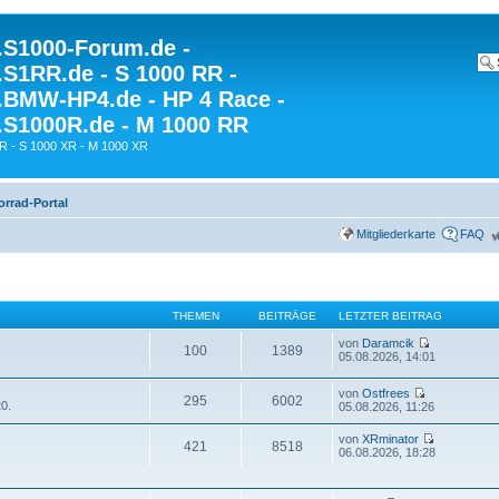
S1000-Forum.de -
S1RR.de - S 1000 RR -
BMW-HP4.de - HP 4 Race -
S1000R.de - M 1000 RR
R - S 1000 XR - M 1000 XR
rrad-Portal
Mitgliederkarte
FAQ
THEMEN
BEITRÄGE
LETZTER BEITRAG
von
Daramcik
100
1389
05.08.2026, 14:01
von
Ostfrees
295
6002
0.
05.08.2026, 11:26
von
XRminator
421
8518
06.08.2026, 18:28