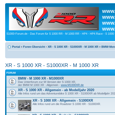
www.
www.
www.
www.
S1000-Forum.de - Das Forum für S 1000 RR - M 1000 RR - HP4 - HP4 Race - S 1000 
Portal
»
Foren-Übersicht
‹
XR - S 1000 XR - S1000XR - M 1000 XR
»
BMW-Moto
XR - S 1000 XR - S1000XR - M 1000 XR
FORUM
BMW - M 1000 XR - M1000XR
Das Unterforum zur M-Version der S 1000 XR,
der BMW M 1000 XR - Allgemein -
www.M1000XR.de
XR - S 1000 XR - Allgemein - ab Modelljahr 2020
Alle Infos rund um das Adventurebike S 1000 XR - S1000XR ab Modelljahr 202
XR - S 1000 XR - Allgemein - S1000XR
Alle Infos rund um die Roadster S 1000 XR - S1000XR.