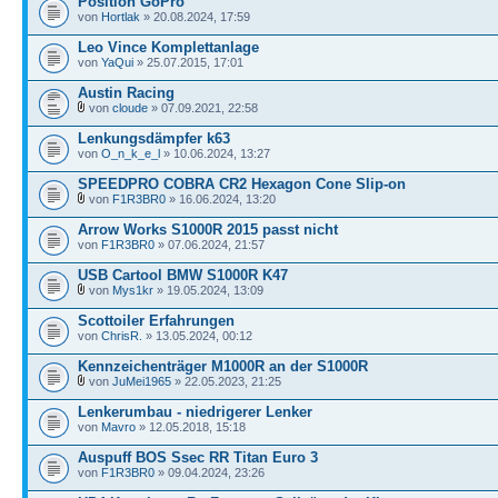
Position GoPro
von
Hortlak
» 20.08.2024, 17:59
Leo Vince Komplettanlage
von
YaQui
» 25.07.2015, 17:01
Austin Racing
von
cloude
» 07.09.2021, 22:58
Lenkungsdämpfer k63
von
O_n_k_e_l
» 10.06.2024, 13:27
SPEEDPRO COBRA CR2 Hexagon Cone Slip-on
von
F1R3BR0
» 16.06.2024, 13:20
Arrow Works S1000R 2015 passt nicht
von
F1R3BR0
» 07.06.2024, 21:57
USB Cartool BMW S1000R K47
von
Mys1kr
» 19.05.2024, 13:09
Scottoiler Erfahrungen
von
ChrisR.
» 13.05.2024, 00:12
Kennzeichenträger M1000R an der S1000R
von
JuMei1965
» 22.05.2023, 21:25
Lenkerumbau - niedrigerer Lenker
von
Mavro
» 12.05.2018, 15:18
Auspuff BOS Ssec RR Titan Euro 3
von
F1R3BR0
» 09.04.2024, 23:26