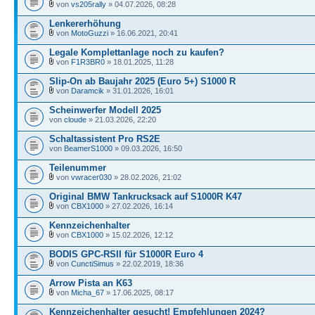
von
vs205rally
» 04.07.2026, 08:28
Lenkererhöhung
von
MotoGuzzi
» 16.06.2021, 20:41
Legale Komplettanlage noch zu kaufen?
von
F1R3BR0
» 18.01.2025, 11:28
Slip-On ab Baujahr 2025 (Euro 5+) S1000 R
von
Daramcik
» 31.01.2026, 16:01
Scheinwerfer Modell 2025
von
cloude
» 21.03.2026, 22:20
Schaltassistent Pro RS2E
von
BeamerS1000
» 09.03.2026, 16:50
Teilenummer
von
vwracer030
» 28.02.2026, 21:02
Original BMW Tankrucksack auf S1000R K47
von
CBX1000
» 27.02.2026, 16:14
Kennzeichenhalter
von
CBX1000
» 15.02.2026, 12:12
BODIS GPC-RSII für S1000R Euro 4
von
CunctiSimus
» 22.02.2019, 18:36
Arrow Pista an K63
von
Micha_67
» 17.06.2025, 08:17
Kennzeichenhalter gesucht! Empfehlungen 2024?