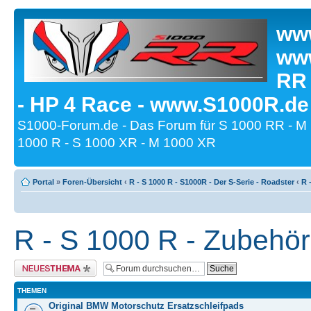
www
www
RR
- HP 4 Race - www.S1000R.de
S1000-Forum.de - Das Forum für S 1000 RR - M
1000 R - S 1000 XR - M 1000 XR
Portal
»
Foren-Übersicht
‹
R - S 1000 R - S1000R - Der S-Serie - Roadster
‹
R 
R - S 1000 R - Zubehö
Neues Thema erstellen
THEMEN
Original BMW Motorschutz Ersatzschleifpads