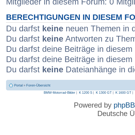
Mitglieder in diesem Forum: 0 Mitg
BERECHTIGUNGEN IN DIESEM F
Du darfst
keine
neuen Themen in d
Du darfst
keine
Antworten zu Theme
Du darfst deine Beiträge in diese
Du darfst deine Beiträge in diese
Du darfst
keine
Dateianhänge in di
Portal
»
Foren-Übersicht
BMW-Motorrad-Bilder
|
K 1200 S
|
K 1300 GT
|
K 1600 GT
|
Powered by
phpBB
Deutsche Ü