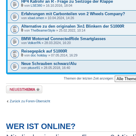
HP4 Katrohr an R - Frage zu Seilzüge der Klappe
von
LSE380
» 16.10.2016, 18:04
Erfahrungen mit Carbonteilen von 2 Wheels Company?
von
xbad.omen
» 10.04.2024, 14:26
Alternative zu den originalen 3in1 Blinkern der S1000R
von
TheBeamerStyle
» 25.02.2022, 10:14
BMW Motorrad ConnectedRide Smartglasses
von
VolkerPA
» 28.03.2024, 16:20
Reisegepäck auf S1000R
von
doc holiday
» 07.05.2014, 16:29
Neue Schrauben schwarz/Alu
von
pituse91
» 28.05.2018, 16:40
Themen der letzten Zeit anzeigen:
Neues Thema erstellen
Zurück zu Foren-Übersicht
WER IST ONLINE?