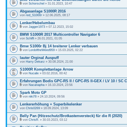
von
Schorschel
» 31.01.2023, 10:47
Abgasanlage S1000R 2016
von
red_S1000r
» 12.06.2025, 08:17
Lenker/Hebelumbau
von
Jagger1973
» 07.12.2023, 15:02
BMW S1000R 2017 Multicontroller Navigator 6
von
Schiffi
» 26.01.2021, 01:05
Bmw S1000r Bj 14 breiterer Lenker verbauen
von
LordoftheWeed959
» 15.03.2025, 02:22
lauter Orginal Auspuff
von
Harry Dekarz
» 30.08.2024, 21:00
S1000R Komplettanlage Arrow
von
Nucalix
» 03.02.2016, 00:42
Erfahrungen Bodis GPC-RS II / GPC-RS II-GEX / LV 10 / SC 
von
Nacanapha
» 16.10.2024, 23:56
Spark Moto GP
von
niki78
» 24.10.2024, 09:56
Lenkererhöhung + Superbikelenker
von
Chris0269
» 18.09.2024, 13:09
Belly Pan (Hitzeschutz/Brotkastenversteck) für die R (2020)
von
ChrisR.
» 30.03.2023, 03:12