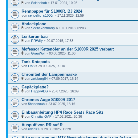
von
Seichobob
» 17.01.2024, 10:25
Rennpappe für S1000R, BJ 2024
von
cengelito_s1000r
» 17.11.2025, 12:59
Abdeckplane
von
Sechskantharry
» 19.01.2018, 09:03
Lenkerumbau
von
RRWilly
» 20.07.2015, 17:53
Mofessor Kettenöler an der S1000R 2025 verbaut
von
GrauWolf
» 03.08.2025, 11:06
Tank Kniepads
von
On3
» 29.09.2025, 09:10
Chromteil der Lampenmaske
von
zoidberg84
» 07.09.2017, 18:14
Gepäckplatte?
von
HappyABG
» 25.07.2025, 16:09
Chromes Auge S1000R 2017
von
5headnoah
» 23.07.2025, 13:16
Einbauanleitung HP4 Race Seat / Race Sitz
von
ChristianGAP
» 17.02.2021, 20:36
Auspuff von RR auf R
von
rider089
» 28.06.2025, 12:28
Bike verzurren mit M12 Gewindestangen durch die Achse