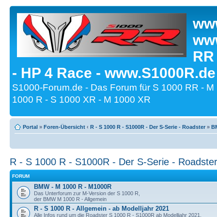
www
www
RR
- HP 4 Race - www.S1000R.de
S1000-Forum.de - Das Forum für S 1000 RR - M
1000 R - S 1000 XR - M 1000 XR
Portal
»
Foren-Übersicht
‹
R - S 1000 R - S1000R - Der S-Serie - Roadster
»
BM
R - S 1000 R - S1000R - Der S-Serie - Roadste
FORUM
BMW - M 1000 R - M1000R
Das Unterforum zur M-Version der S 1000 R,
der BMW M 1000 R - Allgemein
R - S 1000 R - Allgemein - ab Modelljahr 2021
Alle Infos rund um die Roadster S 1000 R - S1000R ab Modelljahr 2021.