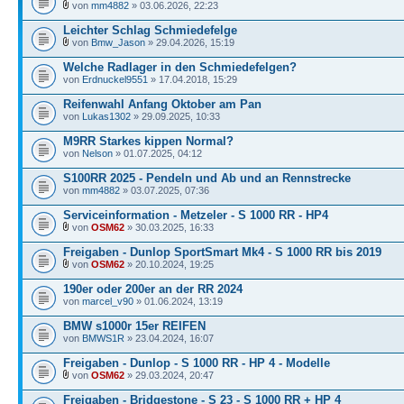
von
mm4882
» 03.06.2026, 22:23
Leichter Schlag Schmiedefelge
von
Bmw_Jason
» 29.04.2026, 15:19
Welche Radlager in den Schmiedefelgen?
von
Erdnuckel9551
» 17.04.2018, 15:29
Reifenwahl Anfang Oktober am Pan
von
Lukas1302
» 29.09.2025, 10:33
M9RR Starkes kippen Normal?
von
Nelson
» 01.07.2025, 04:12
S100RR 2025 - Pendeln und Ab und an Rennstrecke
von
mm4882
» 03.07.2025, 07:36
Serviceinformation - Metzeler - S 1000 RR - HP4
von
OSM62
» 30.03.2025, 16:33
Freigaben - Dunlop SportSmart Mk4 - S 1000 RR bis 2019
von
OSM62
» 20.10.2024, 19:25
190er oder 200er an der RR 2024
von
marcel_v90
» 01.06.2024, 13:19
BMW s1000r 15er REIFEN
von
BMWS1R
» 23.04.2024, 16:07
Freigaben - Dunlop - S 1000 RR - HP 4 - Modelle
von
OSM62
» 29.03.2024, 20:47
Freigaben - Bridgestone - S 23 - S 1000 RR + HP 4