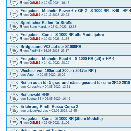
von
OSM62
» 10.03.2024, 16:47
Freigaben - Michelin Power 6 + GP 2 - S 1000 RR - K46 - HP 4
von
OSM62
» 19.11.2023, 20:23
Sportlicher Reifen für Straße
von
Bene Marold
» 26.01.2023, 12:33
Freigaben - Conti - S 1000 RR alle Modelljahre
von
OSM62
» 10.03.2023, 21:56
Bridgestone V02 auf der S1000RR
von
FloriM3
» 16.05.2015, 23:17
Freigaben - Michelin Road 6 - S 1000 RR (alt) + HP 4
von
OSM62
» 14.01.2022, 20:22
Wechsel von 190er auf 200er ( 2017er RR )
von
Venom
» 20.05.2022, 18:02
Reifen auch für 5 grad und nässe gesucht für eine 2R10 2018
von
XpressMe
» 04.05.2022, 13:51
Reifenwahl HHR
von
Specter88
» 06.05.2020, 16:49
Erfahrung Pirelli Rosso Corsa 2
von
uniqueAndreas
» 03.09.2018, 13:55
Freigaben - Conti - S 1000 RR (ältere Modelle)
von
OSM62
» 26.09.2021, 21:06
Befestigung und Technik