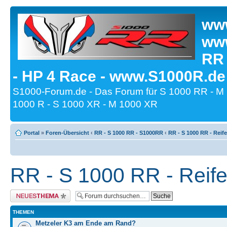
www
www
RR
- HP 4 Race - www.S1000R.de
S1000-Forum.de - Das Forum für S 1000 RR - M
1000 R - S 1000 XR - M 1000 XR
Portal
»
Foren-Übersicht
‹
RR - S 1000 RR - S1000RR
‹
RR - S 1000 RR - Reif
RR - S 1000 RR - Reif
Neues Thema erstellen
THEMEN
Metzeler K3 am Ende am Rand?