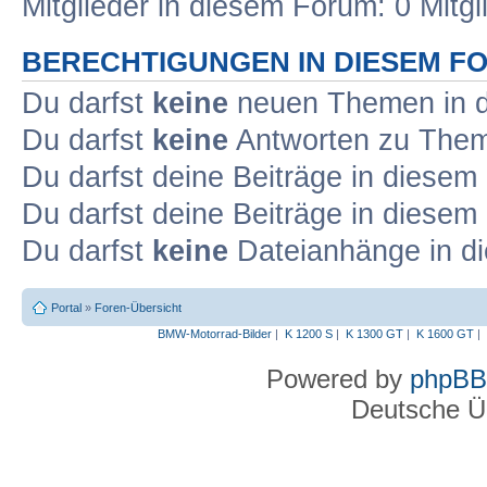
Mitglieder in diesem Forum: 0 Mitg
BERECHTIGUNGEN IN DIESEM F
Du darfst
keine
neuen Themen in d
Du darfst
keine
Antworten zu Theme
Du darfst deine Beiträge in diese
Du darfst deine Beiträge in diese
Du darfst
keine
Dateianhänge in di
Portal
»
Foren-Übersicht
BMW-Motorrad-Bilder
|
K 1200 S
|
K 1300 GT
|
K 1600 GT
|
Powered by
phpBB
Deutsche Ü