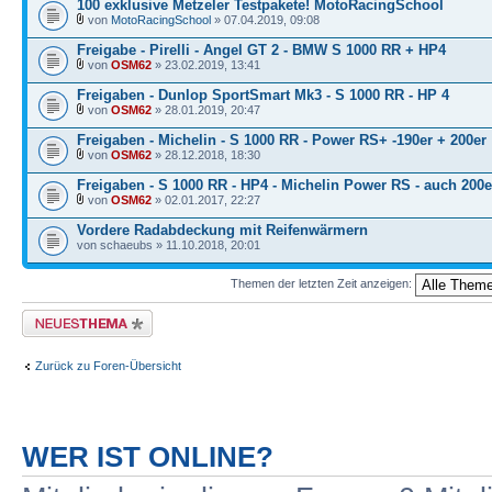
100 exklusive Metzeler Testpakete! MotoRacingSchool
von
MotoRacingSchool
» 07.04.2019, 09:08
Freigabe - Pirelli - Angel GT 2 - BMW S 1000 RR + HP4
von
OSM62
» 23.02.2019, 13:41
Freigaben - Dunlop SportSmart Mk3 - S 1000 RR - HP 4
von
OSM62
» 28.01.2019, 20:47
Freigaben - Michelin - S 1000 RR - Power RS+ -190er + 200er
von
OSM62
» 28.12.2018, 18:30
Freigaben - S 1000 RR - HP4 - Michelin Power RS - auch 200e
von
OSM62
» 02.01.2017, 22:27
Vordere Radabdeckung mit Reifenwärmern
von schaeubs » 11.10.2018, 20:01
Themen der letzten Zeit anzeigen:
Neues Thema erstellen
Zurück zu Foren-Übersicht
WER IST ONLINE?