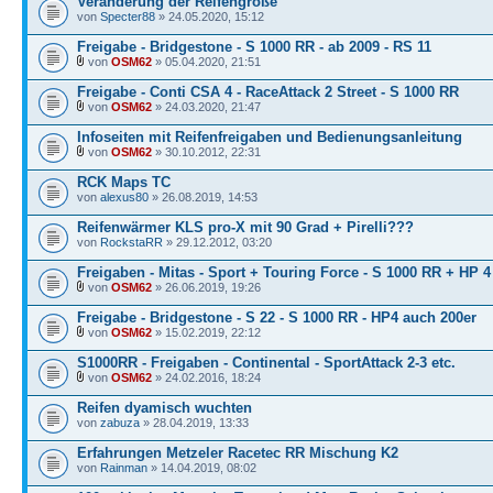
Veränderung der Reifengröße
von
Specter88
» 24.05.2020, 15:12
Freigabe - Bridgestone - S 1000 RR - ab 2009 - RS 11
von
OSM62
» 05.04.2020, 21:51
Freigabe - Conti CSA 4 - RaceAttack 2 Street - S 1000 RR
von
OSM62
» 24.03.2020, 21:47
Infoseiten mit Reifenfreigaben und Bedienungsanleitung
von
OSM62
» 30.10.2012, 22:31
RCK Maps TC
von
alexus80
» 26.08.2019, 14:53
Reifenwärmer KLS pro-X mit 90 Grad + Pirelli???
von
RockstaRR
» 29.12.2012, 03:20
Freigaben - Mitas - Sport + Touring Force - S 1000 RR + HP 4
von
OSM62
» 26.06.2019, 19:26
Freigabe - Bridgestone - S 22 - S 1000 RR - HP4 auch 200er
von
OSM62
» 15.02.2019, 22:12
S1000RR - Freigaben - Continental - SportAttack 2-3 etc.
von
OSM62
» 24.02.2016, 18:24
Reifen dyamisch wuchten
von
zabuza
» 28.04.2019, 13:33
Erfahrungen Metzeler Racetec RR Mischung K2
von
Rainman
» 14.04.2019, 08:02