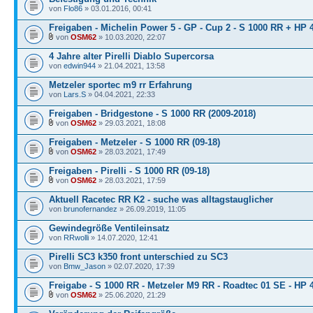
von
Flo86
» 03.01.2016, 00:41
Freigaben - Michelin Power 5 - GP - Cup 2 - S 1000 RR + HP 
von
OSM62
» 10.03.2020, 22:07
4 Jahre alter Pirelli Diablo Supercorsa
von
edwin944
» 21.04.2021, 13:58
Metzeler sportec m9 rr Erfahrung
von
Lars.S
» 04.04.2021, 22:33
Freigaben - Bridgestone - S 1000 RR (2009-2018)
von
OSM62
» 29.03.2021, 18:08
Freigaben - Metzeler - S 1000 RR (09-18)
von
OSM62
» 28.03.2021, 17:49
Freigaben - Pirelli - S 1000 RR (09-18)
von
OSM62
» 28.03.2021, 17:59
Aktuell Racetec RR K2 - suche was alltagstauglicher
von
brunofernandez
» 26.09.2019, 11:05
Gewindegröße Ventileinsatz
von
RRwolli
» 14.07.2020, 12:41
Pirelli SC3 k350 front unterschied zu SC3
von
Bmw_Jason
» 02.07.2020, 17:39
Freigabe - S 1000 RR - Metzeler M9 RR - Roadtec 01 SE - HP 
von
OSM62
» 25.06.2020, 21:29