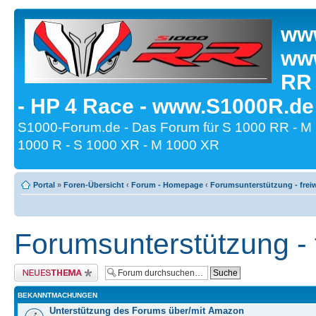
www
www
RR
- HP 4 Race - www.S1000R.de
S1000-Forum.de - Das Forum für S 1000 RR - M
1000 R - S 1000 XR - M 1000 XR
Portal
»
Foren-Übersicht
‹
Forum - Homepage
‹
Forumsunterstützung - freiw
Forumsunterstützung - f
Neues Thema erstellen
BEKANNTMACHUNGEN
Unterstützung des Forums über/mit Amazon