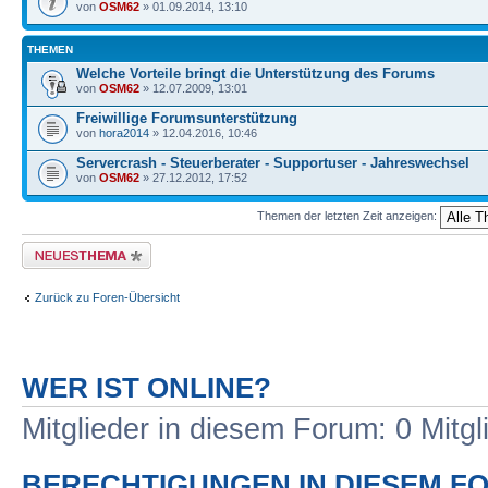
von
OSM62
» 01.09.2014, 13:10
THEMEN
Welche Vorteile bringt die Unterstützung des Forums
von
OSM62
» 12.07.2009, 13:01
Freiwillige Forumsunterstützung
von
hora2014
» 12.04.2016, 10:46
Servercrash - Steuerberater - Supportuser - Jahreswechsel
von
OSM62
» 27.12.2012, 17:52
Themen der letzten Zeit anzeigen:
Neues Thema erstellen
Zurück zu Foren-Übersicht
WER IST ONLINE?
Mitglieder in diesem Forum: 0 Mitg
BERECHTIGUNGEN IN DIESEM F