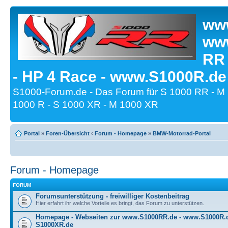
www
www
RR
- HP 4 Race - www.S1000R.de
S1000-Forum.de - Das Forum für S 1000 RR - M
1000 R - S 1000 XR - M 1000 XR
Portal
»
Foren-Übersicht
‹
Forum - Homepage
»
BMW-Motorrad-Portal
Forum - Homepage
FORUM
Forumsunterstützung - freiwilliger Kostenbeitrag
Hier erfahrt ihr welche Vorteile es bringt, das Forum zu unterstützen.
Homepage - Webseiten zur www.S1000RR.de - www.S1000R
S1000XR.de