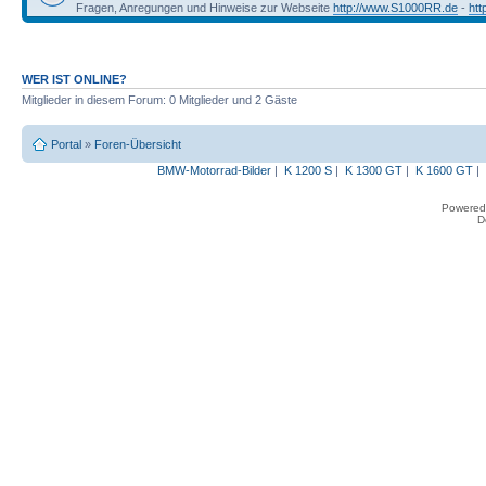
Fragen, Anregungen und Hinweise zur Webseite
http://www.S1000RR.de
-
ht
WER IST ONLINE?
Mitglieder in diesem Forum: 0 Mitglieder und 2 Gäste
Portal
»
Foren-Übersicht
BMW-Motorrad-Bilder
|
K 1200 S
|
K 1300 GT
|
K 1600 GT
|
Powered
D