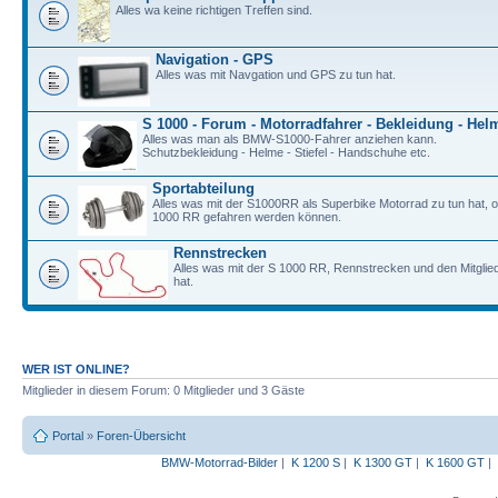
Alles wa keine richtigen Treffen sind.
Navigation - GPS
Alles was mit Navgation und GPS zu tun hat.
S 1000 - Forum - Motorradfahrer - Bekleidung - Hel
Alles was man als BMW-S1000-Fahrer anziehen kann.
Schutzbekleidung - Helme - Stiefel - Handschuhe etc.
Sportabteilung
Alles was mit der S1000RR als Superbike Motorrad zu tun hat, o
1000 RR gefahren werden können.
Rennstrecken
Alles was mit der S 1000 RR, Rennstrecken und den Mitgli
hat.
WER IST ONLINE?
Mitglieder in diesem Forum: 0 Mitglieder und 3 Gäste
Portal
»
Foren-Übersicht
BMW-Motorrad-Bilder
|
K 1200 S
|
K 1300 GT
|
K 1600 GT
|