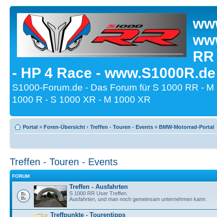
www
www
RR
- HP 4 Race - www.S1000R.de
S1000-Forum.de - Das Forum für S 1000 RR - M
1000 R - S 1000 XR - M 1000 XR
Portal
»
Foren-Übersicht
‹
Treffen - Touren - Events
»
BMW-Motorrad-Portal
Treffen - Touren - Events
FORUM
Treffen - Ausfahrten
S 1000 RR User Treffen.
Ausfahrten, und man noch gemeinsam unternehmen kann.
Treffpunkte - Tourentipps