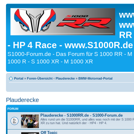
www
www
RR
- HP 4 Race - www.S1000R.de
S1000-Forum.de - Das Forum für S 1000 RR - M
1000 R - S 1000 XR - M 1000 XR
Portal
»
Foren-Übersicht
‹
Plauderecke
»
BMW-Motorrad-Portal
Plauderecke
FORUM
Plauderecke - S1000RR.de - S1000-Forum.de
Alles rund um die S1000RR, und alles was noch mit der S 1000
XR zu tun hat. Und natürlich der - HP4 - HP 4.
Off Topic