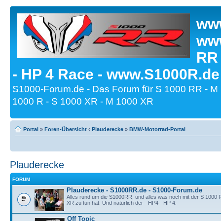
www
www
RR
- HP 4 Race - www.S1000R.de
S1000-Forum.de - Das Forum für S 1000 RR - M
1000 R - S 1000 XR - M 1000 XR
Portal
»
Foren-Übersicht
‹
Plauderecke
»
BMW-Motorrad-Portal
Plauderecke
FORUM
Plauderecke - S1000RR.de - S1000-Forum.de
Alles rund um die S1000RR, und alles was noch mit der S 1000
XR zu tun hat. Und natürlich der - HP4 - HP 4.
Off Topic