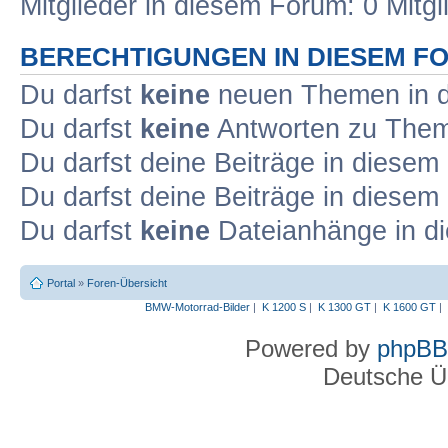
Mitglieder in diesem Forum: 0 Mitg
BERECHTIGUNGEN IN DIESEM F
Du darfst
keine
neuen Themen in d
Du darfst
keine
Antworten zu Theme
Du darfst deine Beiträge in diese
Du darfst deine Beiträge in diese
Du darfst
keine
Dateianhänge in di
Portal
»
Foren-Übersicht
BMW-Motorrad-Bilder
|
K 1200 S
|
K 1300 GT
|
K 1600 GT
|
Powered by
phpBB
Deutsche Ü