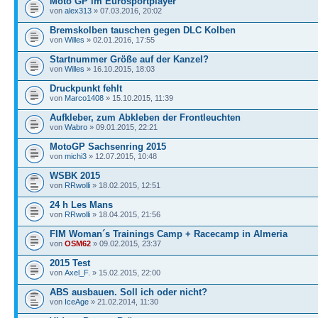
Moto GP im Eurosportplayer
von
alex313
» 07.03.2016, 20:02
Bremskolben tauschen gegen DLC Kolben
von
Willes
» 02.01.2016, 17:55
Startnummer Größe auf der Kanzel?
von
Willes
» 16.10.2015, 18:03
Druckpunkt fehlt
von
Marco1408
» 15.10.2015, 11:39
Aufkleber, zum Abkleben der Frontleuchten
von
Wabro
» 09.01.2015, 22:21
MotoGP Sachsenring 2015
von
michi3
» 12.07.2015, 10:48
WSBK 2015
von
RRwolli
» 18.02.2015, 12:51
24 h Les Mans
von
RRwolli
» 18.04.2015, 21:56
FIM Woman´s Trainings Camp + Racecamp in Almeria
von
OSM62
» 09.02.2015, 23:37
2015 Test
von
Axel_F.
» 15.02.2015, 22:00
ABS ausbauen. Soll ich oder nicht?
von
IceAge
» 21.02.2014, 11:30