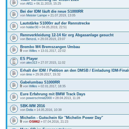
von
Alf11
» 06.11.2019, 15:25
Bei der IDM läuft die neue S1000RR
von
Meister Lampe
» 21.07.2019, 13:05
Lautstärke S1000rr auf der Rennstrecke
von
holder30
» 04.05.2019, 22:51
Rennverkleidung 12-14 für org Abgasanlage gesucht
von
BenzoL
» 29.03.2019, 23:07
Brembo M4 Bremszangen Umbau
von
Willes
» 13.01.2017, 22:02
ES Player
von
alex313
» 27.07.2015, 11:02
Erhalt der IDM / Petition an den DMSB / Einladung IDM-Final
von
timo
» 29.09.2017, 15:32
Gabelumbau S1000RR
von
Willes
» 02.01.2017, 18:35
Eure Erfahrung mit BMW Track Days
von
powerschmid2000
» 28.04.2013, 11:28
SBK-WM 2016
von
Della
» 14.05.2016, 10:38
Michelin - Gutschein für "Michelin Power Day"
von
OSM62
» 07.04.2016, 21:23