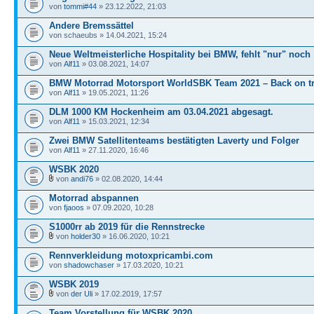
von
tommi#44
» 23.12.2022, 21:03
Andere Bremssättel
von schaeubs » 14.04.2021, 15:24
Neue Weltmeisterliche Hospitality bei BMW, fehlt "nur" noch
von
Alf11
» 03.08.2021, 14:07
BMW Motorrad Motorsport WorldSBK Team 2021 – Back on t
von
Alf11
» 19.05.2021, 11:26
DLM 1000 KM Hockenheim am 03.04.2021 abgesagt.
von
Alf11
» 15.03.2021, 12:34
Zwei BMW Satellitenteams bestätigten Laverty und Folger
von
Alf11
» 27.11.2020, 16:46
WSBK 2020
von
andi76
» 02.08.2020, 14:44
Motorrad abspannen
von
fjaoos
» 07.09.2020, 10:28
S1000rr ab 2019 für die Rennstrecke
von
holder30
» 16.06.2020, 10:21
Rennverkleidung motoxpricambi.com
von
shadowchaser
» 17.03.2020, 10:21
WSBK 2019
von
der Uli
» 17.02.2019, 17:57
Team Vorstellung für WSBK 2020