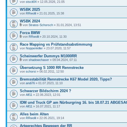
von
stscit04
» 12.05.2026, 21:05
WSBK 2025
von
RRwolli
» 21.01.2025, 15:38
WSBK 2024
von
Stratos-Schorsch
» 31.01.2024, 13:51
Forza BMW
von
RRwolli
» 20.10.2024, 11:30
Race Mapping vs Prüfstandsabstimmung
von
Noppenkiller
» 23.07.2020, 11:57
Scheinwerfer Dummys M1000RR
von
shadowchaser
» 09.04.2024, 07:11
Übersetzung S 1000 RR Rennstrecke
von
schorsi
» 06.02.2011, 12:50
Bremsstabilität Rennstrecke K67 Model 2020, Tipps?
von
andi76
» 01.07.2023, 11:10
Schwarzer Bildschirm 2024 ?
von
Alf11
» 22.06.2023, 12:01
IDM und Truck GP am Nürburgring 16. bis 18.07.21 ABGES
von
Alf11
» 16.07.2021, 11:17
Alles beim Alten
von
RRwolli
» 22.05.2021, 19:14
Artgerechtes Bewegen der RR