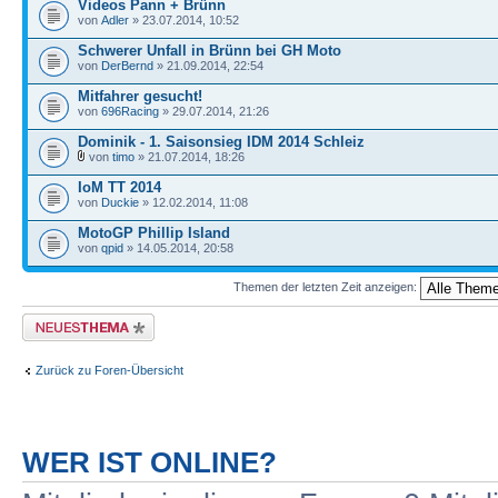
Videos Pann + Brünn
von
Adler
» 23.07.2014, 10:52
Schwerer Unfall in Brünn bei GH Moto
von
DerBernd
» 21.09.2014, 22:54
Mitfahrer gesucht!
von
696Racing
» 29.07.2014, 21:26
Dominik - 1. Saisonsieg IDM 2014 Schleiz
von
timo
» 21.07.2014, 18:26
IoM TT 2014
von
Duckie
» 12.02.2014, 11:08
MotoGP Phillip Island
von
qpid
» 14.05.2014, 20:58
Themen der letzten Zeit anzeigen:
Neues Thema erstellen
Zurück zu Foren-Übersicht
WER IST ONLINE?