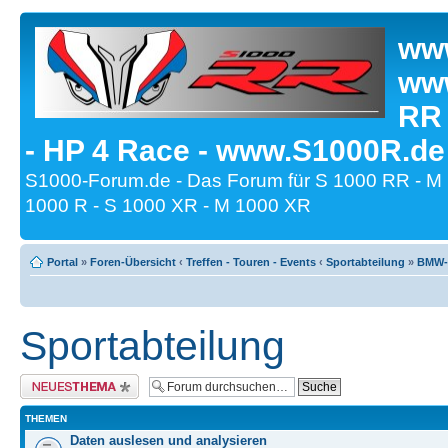
www
www
RR
- HP 4 Race - www.S1000R.de
S1000-Forum.de - Das Forum für S 1000 RR - M
1000 R - S 1000 XR - M 1000 XR
Portal
»
Foren-Übersicht
‹
Treffen - Touren - Events
‹
Sportabteilung
»
BMW-M
Sportabteilung
Neues Thema erstellen
THEMEN
Daten auslesen und analysieren