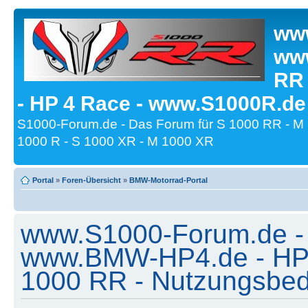
www
www
RR
- HP 4 Race - www.S1000R.de
S1000-Forum.de - Das Forum für S 1000 RR - M
1000 R - S 1000 XR - M 1000 XR
Portal
»
Foren-Übersicht
»
BMW-Motorrad-Portal
www.S1000-Forum.de -
www.BMW-HP4.de - HP 
1000 RR - Nutzungsbe