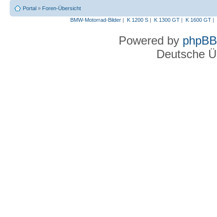
Portal
»
Foren-Übersicht
BMW-Motorrad-Bilder
|
K 1200 S
|
K 1300 GT
|
K 1600 GT
|
Powered by
phpBB
Deutsche Ü