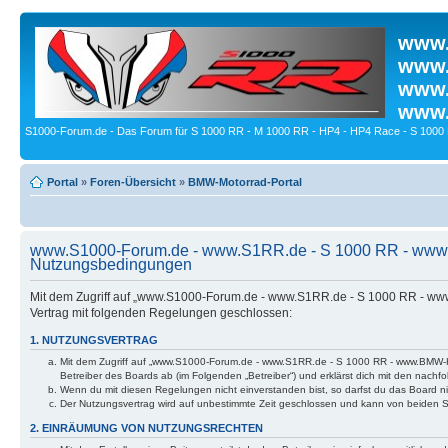
www.
www.
www.
www.
S1000-Forum.de - Das Forum für S 1000 RR - M 1000 RR - HP4 - HP4 Race - S 1000 
Portal
»
Foren-Übersicht
»
BMW-Motorrad-Portal
www.S1000-Forum.de - www.S1RR.de - S 1000 RR - www
Nutzungsbedingungen
Mit dem Zugriff auf „www.S1000-Forum.de - www.S1RR.de - S 1000 RR - ww
Vertrag mit folgenden Regelungen geschlossen:
1. NUTZUNGSVERTRAG
Mit dem Zugriff auf „www.S1000-Forum.de - www.S1RR.de - S 1000 RR - www.BMW-H
Betreiber des Boards ab (im Folgenden „Betreiber“) und erklärst dich mit den nac
Wenn du mit diesen Regelungen nicht einverstanden bist, so darfst du das Board nic
Der Nutzungsvertrag wird auf unbestimmte Zeit geschlossen und kann von beiden Se
2. EINRÄUMUNG VON NUTZUNGSRECHTEN