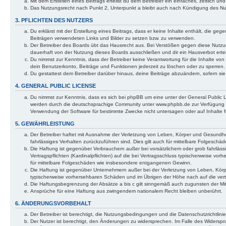
Mit dem Erstellen eines Beitrags erteilst du dem Betreiber ein einfaches, zeitlich
Das Nutzungsrecht nach Punkt 2, Unterpunkt a bleibt auch nach Kündigung des N
3. PFLICHTEN DES NUTZERS
Du erklärst mit der Erstellung eines Beitrags, dass er keine Inhalte enthält, die ge
Beiträgen verwendeten Links und Bilder zu setzen bzw. zu verwenden.
Der Betreiber des Boards übt das Hausrecht aus. Bei Verstößen gegen diese Nutz
dauerhaft von der Nutzung dieses Boards ausschließen und dir ein Hausverbot ertei
Du nimmst zur Kenntnis, dass der Betreiber keine Verantwortung für die Inhalte von 
dein Benutzerkonto, Beiträge und Funktionen jederzeit zu löschen oder zu sperren.
Du gestattest dem Betreiber darüber hinaus, deine Beiträge abzuändern, sofern si
4. GENERAL PUBLIC LICENSE
Du nimmst zur Kenntnis, dass es sich bei phpBB um eine unter der General Public
werden durch die deutschsprachige Community unter www.phpbb.de zur Verfügung ges
Verwendung der Software für bestimmte Zwecke nicht untersagen oder auf Inhalte 
5. GEWÄHRLEISTUNG
Der Betreiber haftet mit Ausnahme der Verletzung von Leben, Körper und Gesundheit 
fahrlässiges Verhalten zurückzuführen sind. Dies gilt auch für mittelbare Folgesc
Die Haftung ist gegenüber Verbrauchern außer bei vorsätzlichem oder grob fahrläs
Vertragspflichten (Kardinalpflichten) auf die bei Vertragsschluss typischerweise v
für mittelbare Folgeschäden wie insbesondere entgangenen Gewinn.
Die Haftung ist gegenüber Unternehmern außer bei der Verletzung von Leben, Körpe
typischerweise vorhersehbaren Schäden und im Übrigen der Höhe nach auf die vert
Die Haftungsbegrenzung der Absätze a bis c gilt sinngemäß auch zugunsten der Mita
Ansprüche für eine Haftung aus zwingendem nationalem Recht bleiben unberührt.
6. ÄNDERUNGSVORBEHALT
Der Betreiber ist berechtigt, die Nutzungsbedingungen und die Datenschutzrichtlinie
Der Nutzer ist berechtigt, den Änderungen zu widersprechen. Im Falle des Widerspr