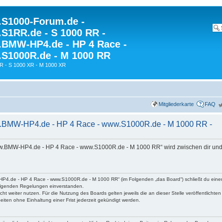
S1000-Forum.de -
S1RR.de - S 1000 RR -
BMW-HP4.de - HP 4 Race -
S1000R.de - M 1000 RR
R - S 1000 XR - M 1000 XR
Mitgliederkarte
FAQ
.BMW-HP4.de - HP 4 Race - www.S1000R.de - M 1000 RR -
w.BMW-HP4.de - HP 4 Race - www.S1000R.de - M 1000 RR“ wird zwischen dir und
P4.de - HP 4 Race - www.S1000R.de - M 1000 RR“ (im Folgenden „das Board“) schließt du eine
hfolgenden Regelungen einverstanden.
ht weiter nutzen. Für die Nutzung des Boards gelten jeweils die an dieser Stelle veröffentlichte
iten ohne Einhaltung einer Frist jederzeit gekündigt werden.