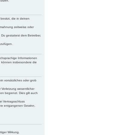
nutzen.
besitzt, die in deinen
bmahnung zeitweise oder
. Du gestattest dem Betreiber,
uzufügen.
schsprachige Informationen
ie können insbesondere die
in vorsätzliches oder grob
 Verletzung wesentlicher
en begrenzt. Dies gilt auch
ei Vertragsschluss
dere entgangenen Gewinn.
tiger Wirkung.