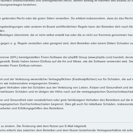
 und räumlich unbeschränktes und unentgeltliches Recht, deinen Beitrag im Rahmen des Boards zu 
utzungsvertrages bestehen.
gen geltendes Recht oder die guten Sitten verstoßen. Du erklärst insbesondere, dass du das Recht 
ungsbedingungen oder anderer im Board veröffentlichten Regeln kann der Betreiber dich nach A
len.
Beiträgen übernimmt, die er nicht selbst erstellt hat oder die er nicht zur Kenntnis genommen hat
e gegen o. g. Regeln verstoßen oder geeignet sind, dem Betreiber oder einem Dritten Schaden z
 License (GPL) bereitgestellten Foren-Software der phpBB Group (www.phpbb.com) handelt; deut
tellt. Beide haben keinen Einfluss auf die Art und Weise, wie die Software verwendet wird. S
fremder Foren Einfluss nehmen.
und der Verletzung wesentlicher Vertragspflichten (Kardinalpflichten) nur für Schäden, die auf e
häden wie insbesondere entgangenen Gewinn.
sigem Verhalten oder bei Schäden aus der Verletzung von Leben, Körper und Gesundheit und der
orhersehbaren Schäden und im übrigen der Höhe nach auf die vertragstypischen Durchschnittsschäd
r und Gesundheit oder vorsätzlichem oder grob fahrlässigem Verhalten des Betreibers auf die b
ragstypischen Durchschnittsschäden begrenzt. Dies gilt auch für mittelbare Schäden, insbeson
rbeiter und Erfüllungsgehilfen des Betreibers.
 zu ändern. Die Änderung wird dem Nutzer per E-Mail mitgeteilt.
uchs erlischt das zwischen dem Betreiber und dem Nutzer bestehende Vertragsverhältnis mit sofor