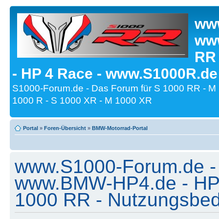
www
www
RR
- HP 4 Race - www.S1000R.de
S1000-Forum.de - Das Forum für S 1000 RR - M
1000 R - S 1000 XR - M 1000 XR
Portal
»
Foren-Übersicht
»
BMW-Motorrad-Portal
www.S1000-Forum.de -
www.BMW-HP4.de - HP 
1000 RR - Nutzungsbe