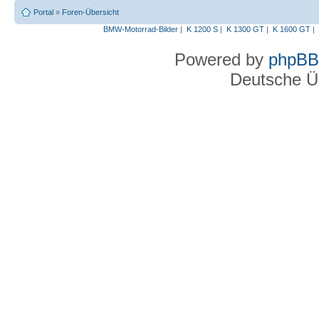
Portal
»
Foren-Übersicht
BMW-Motorrad-Bilder
|
K 1200 S
|
K 1300 GT
|
K 1600 GT
|
Powered by
phpBB
Deutsche Ü