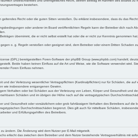
 und räumlich unbeschränktes und unentgeltliches Recht, deinen Beitrag im Rahmen des Boards zu 
utzungsvertrages bestehen.
gen geltendes Recht oder die guten Sitten verstoßen. Du erklärst insbesondere, dass du das Recht 
ungsbedingungen oder anderer im Board veröffentlichten Regeln kann der Betreiber dich nach A
len.
Beiträgen übernimmt, die er nicht selbst erstellt hat oder die er nicht zur Kenntnis genommen hat
e gegen o. g. Regeln verstoßen oder geeignet sind, dem Betreiber oder einem Dritten Schaden z
 License (GPL) bereitgestellten Foren-Software der phpBB Group (www.phpbb.com) handelt; deut
tellt. Beide haben keinen Einfluss auf die Art und Weise, wie die Software verwendet wird. S
fremder Foren Einfluss nehmen.
und der Verletzung wesentlicher Vertragspflichten (Kardinalpflichten) nur für Schäden, die auf e
häden wie insbesondere entgangenen Gewinn.
sigem Verhalten oder bei Schäden aus der Verletzung von Leben, Körper und Gesundheit und der
orhersehbaren Schäden und im übrigen der Höhe nach auf die vertragstypischen Durchschnittsschäd
r und Gesundheit oder vorsätzlichem oder grob fahrlässigem Verhalten des Betreibers auf die b
ragstypischen Durchschnittsschäden begrenzt. Dies gilt auch für mittelbare Schäden, insbeson
rbeiter und Erfüllungsgehilfen des Betreibers.
 zu ändern. Die Änderung wird dem Nutzer per E-Mail mitgeteilt.
uchs erlischt das zwischen dem Betreiber und dem Nutzer bestehende Vertragsverhältnis mit sofor