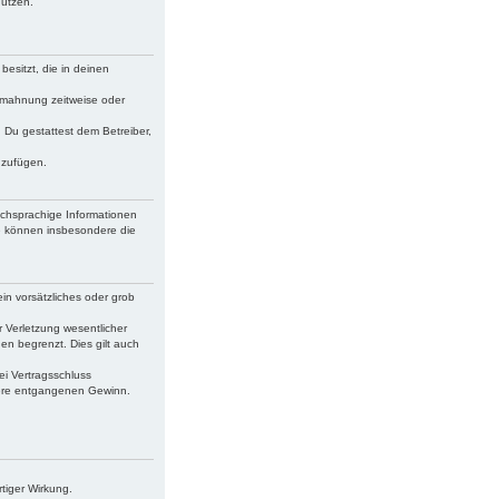
nutzen.
besitzt, die in deinen
bmahnung zeitweise oder
. Du gestattest dem Betreiber,
uzufügen.
schsprachige Informationen
ie können insbesondere die
in vorsätzliches oder grob
 Verletzung wesentlicher
en begrenzt. Dies gilt auch
ei Vertragsschluss
dere entgangenen Gewinn.
tiger Wirkung.