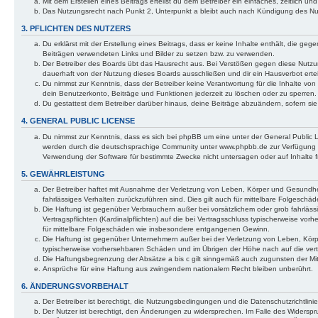
Mit dem Erstellen eines Beitrags erteilst du dem Betreiber ein einfaches, zeitlich
Das Nutzungsrecht nach Punkt 2, Unterpunkt a bleibt auch nach Kündigung des N
3. PFLICHTEN DES NUTZERS
Du erklärst mit der Erstellung eines Beitrags, dass er keine Inhalte enthält, die ge
Beiträgen verwendeten Links und Bilder zu setzen bzw. zu verwenden.
Der Betreiber des Boards übt das Hausrecht aus. Bei Verstößen gegen diese Nutz
dauerhaft von der Nutzung dieses Boards ausschließen und dir ein Hausverbot ertei
Du nimmst zur Kenntnis, dass der Betreiber keine Verantwortung für die Inhalte von 
dein Benutzerkonto, Beiträge und Funktionen jederzeit zu löschen oder zu sperren.
Du gestattest dem Betreiber darüber hinaus, deine Beiträge abzuändern, sofern si
4. GENERAL PUBLIC LICENSE
Du nimmst zur Kenntnis, dass es sich bei phpBB um eine unter der General Public
werden durch die deutschsprachige Community unter www.phpbb.de zur Verfügung ges
Verwendung der Software für bestimmte Zwecke nicht untersagen oder auf Inhalte 
5. GEWÄHRLEISTUNG
Der Betreiber haftet mit Ausnahme der Verletzung von Leben, Körper und Gesundheit 
fahrlässiges Verhalten zurückzuführen sind. Dies gilt auch für mittelbare Folgesc
Die Haftung ist gegenüber Verbrauchern außer bei vorsätzlichem oder grob fahrläs
Vertragspflichten (Kardinalpflichten) auf die bei Vertragsschluss typischerweise v
für mittelbare Folgeschäden wie insbesondere entgangenen Gewinn.
Die Haftung ist gegenüber Unternehmern außer bei der Verletzung von Leben, Körpe
typischerweise vorhersehbaren Schäden und im Übrigen der Höhe nach auf die vert
Die Haftungsbegrenzung der Absätze a bis c gilt sinngemäß auch zugunsten der Mita
Ansprüche für eine Haftung aus zwingendem nationalem Recht bleiben unberührt.
6. ÄNDERUNGSVORBEHALT
Der Betreiber ist berechtigt, die Nutzungsbedingungen und die Datenschutzrichtlinie
Der Nutzer ist berechtigt, den Änderungen zu widersprechen. Im Falle des Widerspr