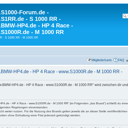
S1000-Forum.de -
S1RR.de - S 1000 RR -
BMW-HP4.de - HP 4 Race -
S1000R.de - M 1000 RR
R - S 1000 XR - M 1000 XR
Mitgliederkarte
FAQ
.BMW-HP4.de - HP 4 Race - www.S1000R.de - M 1000 RR -
w.BMW-HP4.de - HP 4 Race - www.S1000R.de - M 1000 RR“ wird zwischen dir und
P4.de - HP 4 Race - www.S1000R.de - M 1000 RR“ (im Folgenden „das Board“) schließt du eine
hfolgenden Regelungen einverstanden.
ht weiter nutzen. Für die Nutzung des Boards gelten jeweils die an dieser Stelle veröffentlichte
iten ohne Einhaltung einer Frist jederzeit gekündigt werden.