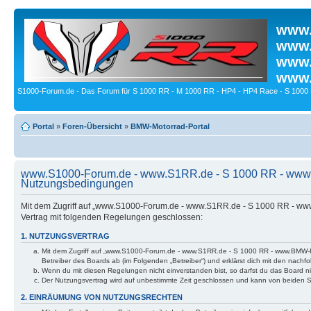
www.
www.
www.
www.
S1000-Forum.de - Das Forum für S 1000 RR - M 1000 RR - HP4 - HP4 Race - S 1000 
Portal
»
Foren-Übersicht
»
BMW-Motorrad-Portal
www.S1000-Forum.de - www.S1RR.de - S 1000 RR - www
Nutzungsbedingungen
Mit dem Zugriff auf „www.S1000-Forum.de - www.S1RR.de - S 1000 RR - ww
Vertrag mit folgenden Regelungen geschlossen:
1. NUTZUNGSVERTRAG
Mit dem Zugriff auf „www.S1000-Forum.de - www.S1RR.de - S 1000 RR - www.BMW-H
Betreiber des Boards ab (im Folgenden „Betreiber“) und erklärst dich mit den nac
Wenn du mit diesen Regelungen nicht einverstanden bist, so darfst du das Board nic
Der Nutzungsvertrag wird auf unbestimmte Zeit geschlossen und kann von beiden Se
2. EINRÄUMUNG VON NUTZUNGSRECHTEN