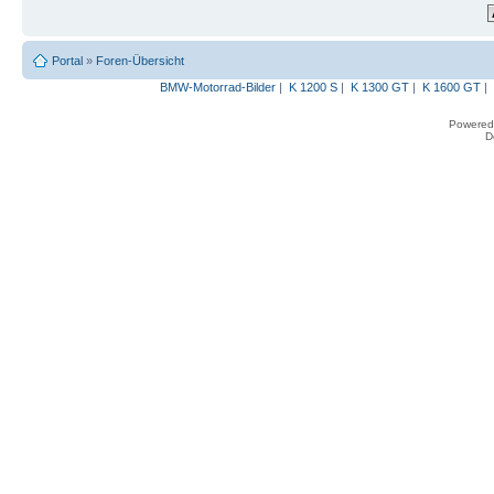
Portal
»
Foren-Übersicht
BMW-Motorrad-Bilder
|
K 1200 S
|
K 1300 GT
|
K 1600 GT
|
Powered
D