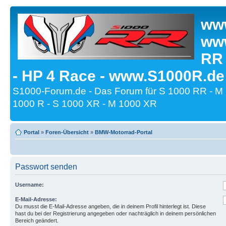
www
www
RR
- HP 4 Race - www.S1000R.de
S1000-Forum.de - Das Forum für S 1000 RR - M
1000 R - S 1000 XR - M 1000 XR
Portal
»
Foren-Übersicht
»
BMW-Motorrad-Portal
Passwort senden
Username:
E-Mail-Adresse:
Du musst die E-Mail-Adresse angeben, die in deinem Profil hinterlegt ist. Diese
hast du bei der Registrierung angegeben oder nachträglich in deinem persönlichen
Bereich geändert.