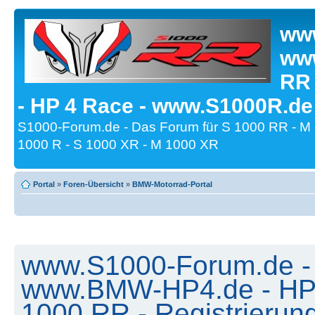
www
www
RR
- HP 4 Race - www.S1000R.de
S1000-Forum.de - Das Forum für S 1000 RR - M
1000 R - S 1000 XR - M 1000 XR
Portal
»
Foren-Übersicht
»
BMW-Motorrad-Portal
www.S1000-Forum.de -
www.BMW-HP4.de - HP 
1000 RR - Registrierun