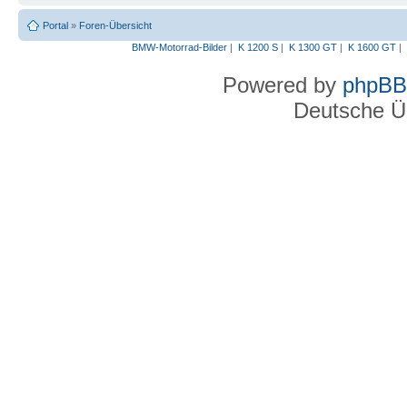
Portal
»
Foren-Übersicht
BMW-Motorrad-Bilder
|
K 1200 S
|
K 1300 GT
|
K 1600 GT
|
Powered by
phpBB
Deutsche Ü