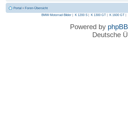
Portal
»
Foren-Übersicht
BMW-Motorrad-Bilder
|
K 1200 S
|
K 1300 GT
|
K 1600 GT
|
Powered by
phpBB
Deutsche Ü