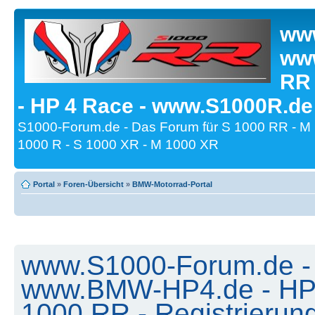
www
www
RR
- HP 4 Race - www.S1000R.de
S1000-Forum.de - Das Forum für S 1000 RR - M
1000 R - S 1000 XR - M 1000 XR
Portal
»
Foren-Übersicht
»
BMW-Motorrad-Portal
www.S1000-Forum.de -
www.BMW-HP4.de - HP 
1000 RR - Registrierun