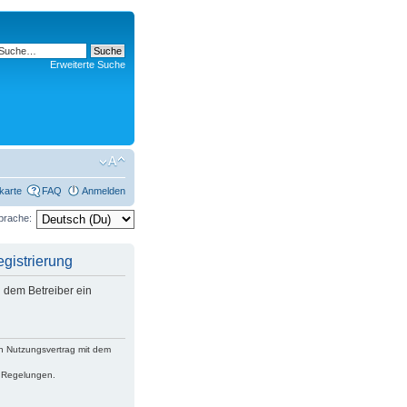
Erweiterte Suche
rkarte
FAQ
Anmelden
prache:
istrierung
 dem Betreiber ein
n Nutzungsvertrag mit dem
n Regelungen.