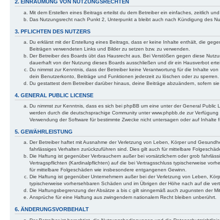
2. EINRÄUMUNG VON NUTZUNGSRECHTEN
Mit dem Erstellen eines Beitrags erteilst du dem Betreiber ein einfaches, zeitlich
Das Nutzungsrecht nach Punkt 2, Unterpunkt a bleibt auch nach Kündigung des N
3. PFLICHTEN DES NUTZERS
Du erklärst mit der Erstellung eines Beitrags, dass er keine Inhalte enthält, die ge
Beiträgen verwendeten Links und Bilder zu setzen bzw. zu verwenden.
Der Betreiber des Boards übt das Hausrecht aus. Bei Verstößen gegen diese Nutz
dauerhaft von der Nutzung dieses Boards ausschließen und dir ein Hausverbot ertei
Du nimmst zur Kenntnis, dass der Betreiber keine Verantwortung für die Inhalte von 
dein Benutzerkonto, Beiträge und Funktionen jederzeit zu löschen oder zu sperren.
Du gestattest dem Betreiber darüber hinaus, deine Beiträge abzuändern, sofern si
4. GENERAL PUBLIC LICENSE
Du nimmst zur Kenntnis, dass es sich bei phpBB um eine unter der General Public
werden durch die deutschsprachige Community unter www.phpbb.de zur Verfügung ges
Verwendung der Software für bestimmte Zwecke nicht untersagen oder auf Inhalte 
5. GEWÄHRLEISTUNG
Der Betreiber haftet mit Ausnahme der Verletzung von Leben, Körper und Gesundheit 
fahrlässiges Verhalten zurückzuführen sind. Dies gilt auch für mittelbare Folgesc
Die Haftung ist gegenüber Verbrauchern außer bei vorsätzlichem oder grob fahrläs
Vertragspflichten (Kardinalpflichten) auf die bei Vertragsschluss typischerweise v
für mittelbare Folgeschäden wie insbesondere entgangenen Gewinn.
Die Haftung ist gegenüber Unternehmern außer bei der Verletzung von Leben, Körpe
typischerweise vorhersehbaren Schäden und im Übrigen der Höhe nach auf die vert
Die Haftungsbegrenzung der Absätze a bis c gilt sinngemäß auch zugunsten der Mita
Ansprüche für eine Haftung aus zwingendem nationalem Recht bleiben unberührt.
6. ÄNDERUNGSVORBEHALT