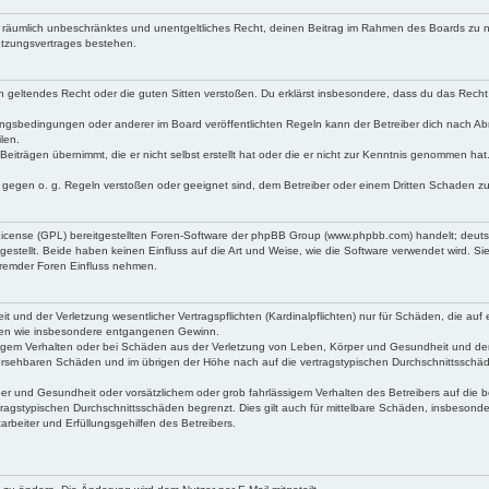
 und räumlich unbeschränktes und unentgeltliches Recht, deinen Beitrag im Rahmen des Boards zu 
utzungsvertrages bestehen.
gen geltendes Recht oder die guten Sitten verstoßen. Du erklärst insbesondere, dass du das Recht 
ungsbedingungen oder anderer im Board veröffentlichten Regeln kann der Betreiber dich nach A
len.
Beiträgen übernimmt, die er nicht selbst erstellt hat oder die er nicht zur Kenntnis genommen hat
e gegen o. g. Regeln verstoßen oder geeignet sind, dem Betreiber oder einem Dritten Schaden z
 License (GPL) bereitgestellten Foren-Software der phpBB Group (www.phpbb.com) handelt; deut
tellt. Beide haben keinen Einfluss auf die Art und Weise, wie die Software verwendet wird. S
fremder Foren Einfluss nehmen.
und der Verletzung wesentlicher Vertragspflichten (Kardinalpflichten) nur für Schäden, die auf e
häden wie insbesondere entgangenen Gewinn.
sigem Verhalten oder bei Schäden aus der Verletzung von Leben, Körper und Gesundheit und der
orhersehbaren Schäden und im übrigen der Höhe nach auf die vertragstypischen Durchschnittsschäd
r und Gesundheit oder vorsätzlichem oder grob fahrlässigem Verhalten des Betreibers auf die b
ragstypischen Durchschnittsschäden begrenzt. Dies gilt auch für mittelbare Schäden, insbeson
rbeiter und Erfüllungsgehilfen des Betreibers.