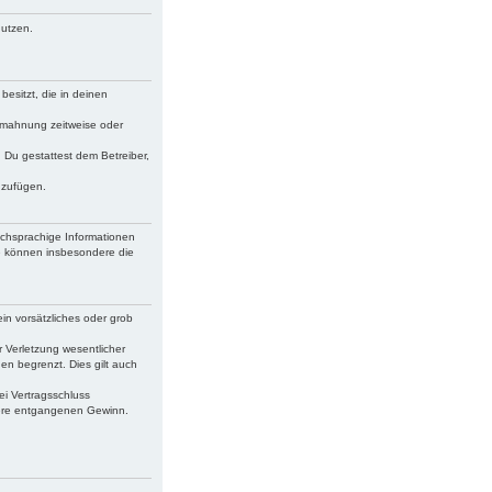
nutzen.
besitzt, die in deinen
bmahnung zeitweise oder
. Du gestattest dem Betreiber,
uzufügen.
schsprachige Informationen
ie können insbesondere die
in vorsätzliches oder grob
 Verletzung wesentlicher
en begrenzt. Dies gilt auch
ei Vertragsschluss
dere entgangenen Gewinn.