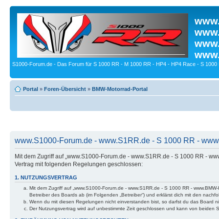
www.
www.
www.
www.
S1000-Forum.de - Das Forum für S 1000 RR - M 1000 RR - HP4 - HP4 Race - S 1000 
Portal
»
Foren-Übersicht
»
BMW-Motorrad-Portal
www.S1000-Forum.de - www.S1RR.de - S 1000 RR - www.
Mit dem Zugriff auf „www.S1000-Forum.de - www.S1RR.de - S 1000 RR - ww
Vertrag mit folgenden Regelungen geschlossen:
1. NUTZUNGSVERTRAG
Mit dem Zugriff auf „www.S1000-Forum.de - www.S1RR.de - S 1000 RR - www.BMW-H
Betreiber des Boards ab (im Folgenden „Betreiber“) und erklärst dich mit den nac
Wenn du mit diesen Regelungen nicht einverstanden bist, so darfst du das Board nic
Der Nutzungsvertrag wird auf unbestimmte Zeit geschlossen und kann von beiden Se