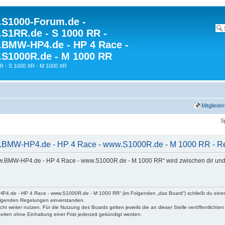
S1000-Forum.de -
S1RR.de - S 1000 RR -
BMW-HP4.de - HP 4 Race -
S1000R.de - M 1000 RR
R - S 1000 XR - M 1000 XR
Mitgliede
S
BMW-HP4.de - HP 4 Race - www.S1000R.de - M 1000 RR - Reg
w.BMW-HP4.de - HP 4 Race - www.S1000R.de - M 1000 RR“ wird zwischen dir und
P4.de - HP 4 Race - www.S1000R.de - M 1000 RR“ (im Folgenden „das Board“) schließt du eine
hfolgenden Regelungen einverstanden.
ht weiter nutzen. Für die Nutzung des Boards gelten jeweils die an dieser Stelle veröffentlichte
iten ohne Einhaltung einer Frist jederzeit gekündigt werden.