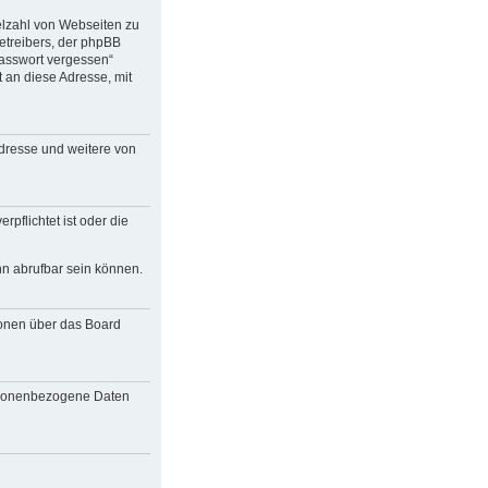
ielzahl von Webseiten zu
etreibers, der phpBB
Passwort vergessen“
an diese Adresse, mit
Adresse und weitere von
pflichtet ist oder die
nn abrufbar sein können.
ionen über das Board
personenbezogene Daten