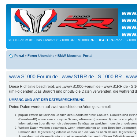
www.
www.
www.
www.
S1000-Forum.de - Das Forum für S 1000 RR - M 1000 RR - HP4 - HP4 Race - S 1000 
Portal
»
Foren-Übersicht
»
BMW-Motorrad-Portal
www.S1000-Forum.de - www.S1RR.de - S 1000 RR - www.B
Diese Richtlinie beschreibt, wie „www.S1000-Forum.de - www.S1RR.de - S
(im Folgenden „das Board“) und phpBB die Daten verwenden, die während 
UMFANG UND ART DER DATENSPEICHERUNG
Deine Daten werden auf zwei verschiedene Arten gesammelt:
phpBB erstellt bei deinem Besuch des Boards mehrere Cookies. Cookies sind kleine
(Benutzer-ID) sowie eine anonyme Sitzungs-Nummer (Session-ID), die dir von phpBB 
Informationen über die von dir gelesenen Beiträge zu speichern, um die ungelesen
Weitere Daten werden gesammelt, wenn Informationen an den Betreiber übermittelt we
Rahmen der Registrierung erfasst werden und die von dir nach deiner Registrierun
Anmeldung mit diesem Konto und einer persönlichen und gültigen E-Mail-Adresse.