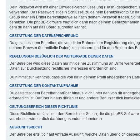
Dein Passwort wird mit einer Einwege-Verschlüsselung (Hash) gespeichert, so
verwenden. Das Passwort ist dein Schlüssel zu deinem Benutzerkonto für das
Group oder ein Dritter berechtigterweise nach deinem Passwort fragen. Soll
benutzen. Die phpBB-Software fragt dich dann nach deinem Benutzernamen u
dem du dann auf das Board zugreifen kannst.
GESTATTUNG DER DATENSPEICHERUNG
Du gestattest dem Betreiber, die von dir im Rahmen der Registrierung eing
deinem Browser übermittelte Daten) zu speichern und für den Betrieb des B
REGELUNGEN BEZÜGLICH DER WEITERGABE DEINER DATEN
Der Betreiber wird diese Daten nur mit deiner Zustimmung an Dritte weitergeb
Daten zur Durchsetzung rechtlicher Interessen erforderlich sind.
Du nimmst zur Kenntnis, dass die von dir in deinem Profil angegebenen Date
GESTATTUNG DER KONTAKTAUFNAHME
Du gestattest dem Betreiber darüber hinaus, dich unter den von dir angegebe
erforderlich ist. Darüber hinaus dürfen er und andere Benutzer dich kontaktie
GELTUNGSBEREICH DIESER RICHTLINIE
Diese Richtlinie umfasst nur den Bereich der Seiten, die die phpBB-Softwa
verarbeitet, wird er dich darüber gesondert informieren.
AUSKUNFTSRECHT
Der Betreiber erteilt dir auf Anfrage Auskunft, welche Daten über dich gespeic