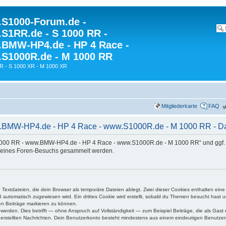
S1000-Forum.de -
S1RR.de - S 1000 RR -
BMW-HP4.de - HP 4 Race -
S1000R.de - M 1000 RR
R - S 1000 XR - M 1000 XR
Mitgliederkarte
FAQ
MW-HP4.de - HP 4 Race - www.S1000R.de - M 1000 RR - Date
 1000 RR - www.BMW-HP4.de - HP 4 Race - www.S1000R.de - M 1000 RR“ und ggf. 
deines Foren-Besuchs gesammelt werden.
 Textdateien, die dein Browser als temporäre Dateien ablegt. Zwei dieser Cookies enthalten ei
automatisch zugewiesen wird. Ein drittes Cookie wird erstellt, sobald du Themen besucht hast 
en Beiträge markieren zu können.
rden. Dies betrifft — ohne Anspruch auf Vollständigkeit — zum Beispiel Beiträge, die als Gast e
g erstellten Nachrichten. Dein Benutzerkonto besteht mindestens aus einem eindeutigen Benutz