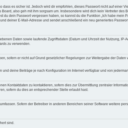
 dass es sicher ist. Jedoch wird dir empfohlen, dieses Passwort nicht auf einer V
 Board, also geh mit ihm sorgsam um. Insbesondere wird dich kein Vertreter des B
test du dein Passwort vergessen haben, so kannst du die Funktion „Ich habe mein 
nd deiner E-Mail-Adresse und sendet anschließend ein neu generiertes Passwort 
egebenen Daten sowie laufende Zugriffsdaten (Datum und Uhrzeit der Nutzung, IP-
oards zu verwenden.
en, sofern er nicht auf Grund gesetzlicher Regelungen zur Weitergabe der Daten ver
n und deine Beiträge je nach Konfiguration im Internet verfügbar und von jederma
nen Kontaktdaten zu kontaktieren, sofern dies zur Übermittlung zentraler Informat
ren, sofern du dies an entsprechender Stelle erlaubt hast.
re umfassen. Sofern der Betreiber in anderen Bereichen seiner Software weitere 
hert sind.