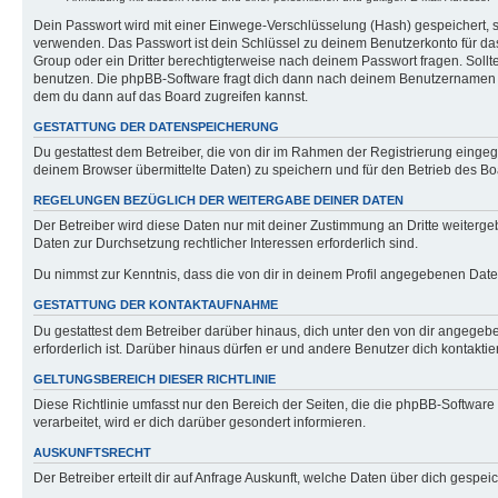
Dein Passwort wird mit einer Einwege-Verschlüsselung (Hash) gespeichert, so
verwenden. Das Passwort ist dein Schlüssel zu deinem Benutzerkonto für das
Group oder ein Dritter berechtigterweise nach deinem Passwort fragen. Soll
benutzen. Die phpBB-Software fragt dich dann nach deinem Benutzernamen u
dem du dann auf das Board zugreifen kannst.
GESTATTUNG DER DATENSPEICHERUNG
Du gestattest dem Betreiber, die von dir im Rahmen der Registrierung eing
deinem Browser übermittelte Daten) zu speichern und für den Betrieb des B
REGELUNGEN BEZÜGLICH DER WEITERGABE DEINER DATEN
Der Betreiber wird diese Daten nur mit deiner Zustimmung an Dritte weitergeb
Daten zur Durchsetzung rechtlicher Interessen erforderlich sind.
Du nimmst zur Kenntnis, dass die von dir in deinem Profil angegebenen Date
GESTATTUNG DER KONTAKTAUFNAHME
Du gestattest dem Betreiber darüber hinaus, dich unter den von dir angegebe
erforderlich ist. Darüber hinaus dürfen er und andere Benutzer dich kontaktie
GELTUNGSBEREICH DIESER RICHTLINIE
Diese Richtlinie umfasst nur den Bereich der Seiten, die die phpBB-Softwa
verarbeitet, wird er dich darüber gesondert informieren.
AUSKUNFTSRECHT
Der Betreiber erteilt dir auf Anfrage Auskunft, welche Daten über dich gespeic