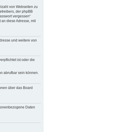
ielzahl von Webseiten zu
etreibers, der phpBB
Passwort vergessen“
an diese Adresse, mit
Adresse und weitere von
pflichtet ist oder die
nn abrufbar sein können.
ionen über das Board
personenbezogene Daten