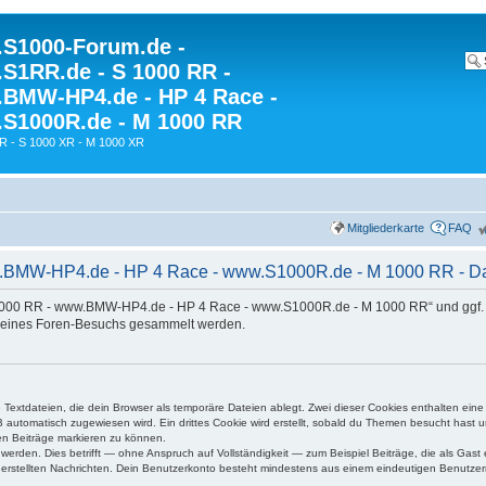
S1000-Forum.de -
S1RR.de - S 1000 RR -
BMW-HP4.de - HP 4 Race -
S1000R.de - M 1000 RR
R - S 1000 XR - M 1000 XR
Mitgliederkarte
FAQ
MW-HP4.de - HP 4 Race - www.S1000R.de - M 1000 RR - Date
 1000 RR - www.BMW-HP4.de - HP 4 Race - www.S1000R.de - M 1000 RR“ und ggf. 
deines Foren-Besuchs gesammelt werden.
 Textdateien, die dein Browser als temporäre Dateien ablegt. Zwei dieser Cookies enthalten ei
automatisch zugewiesen wird. Ein drittes Cookie wird erstellt, sobald du Themen besucht hast 
en Beiträge markieren zu können.
rden. Dies betrifft — ohne Anspruch auf Vollständigkeit — zum Beispiel Beiträge, die als Gast e
g erstellten Nachrichten. Dein Benutzerkonto besteht mindestens aus einem eindeutigen Benutz