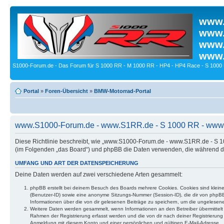
www.
www.
www.
www.
S1000-Forum.de - Das Forum für S 1000 RR - M 1000 RR - HP4 - HP4 Race - S 1000 
Portal
»
Foren-Übersicht
»
BMW-Motorrad-Portal
www.S1000-Forum.de - www.S1RR.de - S 1000 RR - www.B
Diese Richtlinie beschreibt, wie „www.S1000-Forum.de - www.S1RR.de - S
(im Folgenden „das Board“) und phpBB die Daten verwenden, die während 
UMFANG UND ART DER DATENSPEICHERUNG
Deine Daten werden auf zwei verschiedene Arten gesammelt:
phpBB erstellt bei deinem Besuch des Boards mehrere Cookies. Cookies sind kleine
(Benutzer-ID) sowie eine anonyme Sitzungs-Nummer (Session-ID), die dir von phpBB 
Informationen über die von dir gelesenen Beiträge zu speichern, um die ungelesen
Weitere Daten werden gesammelt, wenn Informationen an den Betreiber übermittelt we
Rahmen der Registrierung erfasst werden und die von dir nach deiner Registrierun
Anmeldung mit diesem Konto und einer persönlichen und gültigen E-Mail-Adresse.