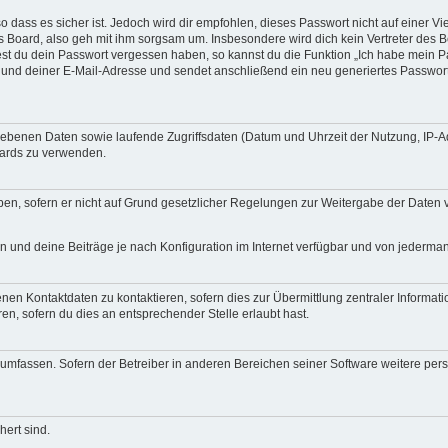
 dass es sicher ist. Jedoch wird dir empfohlen, dieses Passwort nicht auf einer V
 Board, also geh mit ihm sorgsam um. Insbesondere wird dich kein Vertreter des B
test du dein Passwort vergessen haben, so kannst du die Funktion „Ich habe mein 
nd deiner E-Mail-Adresse und sendet anschließend ein neu generiertes Passwort 
egebenen Daten sowie laufende Zugriffsdaten (Datum und Uhrzeit der Nutzung, IP-
oards zu verwenden.
en, sofern er nicht auf Grund gesetzlicher Regelungen zur Weitergabe der Daten ver
n und deine Beiträge je nach Konfiguration im Internet verfügbar und von jederma
nen Kontaktdaten zu kontaktieren, sofern dies zur Übermittlung zentraler Informat
ren, sofern du dies an entsprechender Stelle erlaubt hast.
re umfassen. Sofern der Betreiber in anderen Bereichen seiner Software weitere 
hert sind.