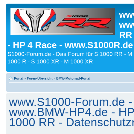
www
www
RR
- HP 4 Race - www.S1000R.de
S1000-Forum.de - Das Forum für S 1000 RR - M
1000 R - S 1000 XR - M 1000 XR
Portal
»
Foren-Übersicht
»
BMW-Motorrad-Portal
www.S1000-Forum.de -
www.BMW-HP4.de - HP 
1000 RR - Datenschutzri