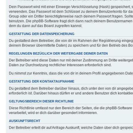
Dein Passwort wird mit einer Einwege-Verschlüsselung (Hash) gespeichert, so
verwenden. Das Passwort ist dein Schlüssel zu deinem Benutzerkonto für das
Group oder ein Dritter berechtigterweise nach deinem Passwort fragen. Soll
benutzen. Die phpBB-Software fragt dich dann nach deinem Benutzernamen u
dem du dann auf das Board zugreifen kannst.
GESTATTUNG DER DATENSPEICHERUNG
Du gestattest dem Betreiber, die von dir im Rahmen der Registrierung eing
deinem Browser übermittelte Daten) zu speichern und für den Betrieb des B
REGELUNGEN BEZÜGLICH DER WEITERGABE DEINER DATEN
Der Betreiber wird diese Daten nur mit deiner Zustimmung an Dritte weitergeb
Daten zur Durchsetzung rechtlicher Interessen erforderlich sind.
Du nimmst zur Kenntnis, dass die von dir in deinem Profil angegebenen Date
GESTATTUNG DER KONTAKTAUFNAHME
Du gestattest dem Betreiber darüber hinaus, dich unter den von dir angegebe
erforderlich ist. Darüber hinaus dürfen er und andere Benutzer dich kontaktie
GELTUNGSBEREICH DIESER RICHTLINIE
Diese Richtlinie umfasst nur den Bereich der Seiten, die die phpBB-Softwa
verarbeitet, wird er dich darüber gesondert informieren.
AUSKUNFTSRECHT
Der Betreiber erteilt dir auf Anfrage Auskunft, welche Daten über dich gespeic