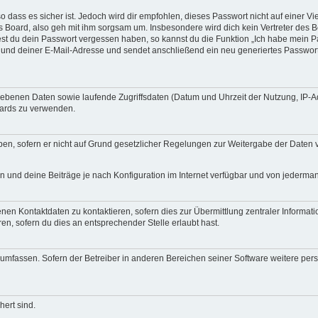
 dass es sicher ist. Jedoch wird dir empfohlen, dieses Passwort nicht auf einer V
 Board, also geh mit ihm sorgsam um. Insbesondere wird dich kein Vertreter des B
test du dein Passwort vergessen haben, so kannst du die Funktion „Ich habe mein 
nd deiner E-Mail-Adresse und sendet anschließend ein neu generiertes Passwort 
egebenen Daten sowie laufende Zugriffsdaten (Datum und Uhrzeit der Nutzung, IP-
oards zu verwenden.
en, sofern er nicht auf Grund gesetzlicher Regelungen zur Weitergabe der Daten ver
n und deine Beiträge je nach Konfiguration im Internet verfügbar und von jederma
nen Kontaktdaten zu kontaktieren, sofern dies zur Übermittlung zentraler Informat
ren, sofern du dies an entsprechender Stelle erlaubt hast.
re umfassen. Sofern der Betreiber in anderen Bereichen seiner Software weitere 
hert sind.