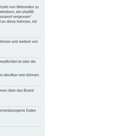
ielzahl von Webseiten zu
etreibers, der phpBB
Passwort vergessen“
an diese Adresse, mit
Adresse und weitere von
pflichtet ist oder die
nn abrufbar sein können.
ionen über das Board
personenbezogene Daten