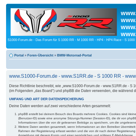
www.
www.
www.
www.
S1000-Forum.de - Das Forum für S 1000 RR - M 1000 RR - HP4 - HP4 Race - S 1000 
Portal
»
Foren-Übersicht
»
BMW-Motorrad-Portal
www.S1000-Forum.de - www.S1RR.de - S 1000 RR - www.B
Diese Richtlinie beschreibt, wie „www.S1000-Forum.de - www.S1RR.de - S
(im Folgenden „das Board“) und phpBB die Daten verwenden, die während 
UMFANG UND ART DER DATENSPEICHERUNG
Deine Daten werden auf zwei verschiedene Arten gesammelt:
phpBB erstellt bei deinem Besuch des Boards mehrere Cookies. Cookies sind kleine
(Benutzer-ID) sowie eine anonyme Sitzungs-Nummer (Session-ID), die dir von phpBB 
Informationen über die von dir gelesenen Beiträge zu speichern, um die ungelesen
Weitere Daten werden gesammelt, wenn Informationen an den Betreiber übermittelt we
Rahmen der Registrierung erfasst werden und die von dir nach deiner Registrierun
Anmeldung mit diesem Konto und einer persönlichen und gültigen E-Mail-Adresse.