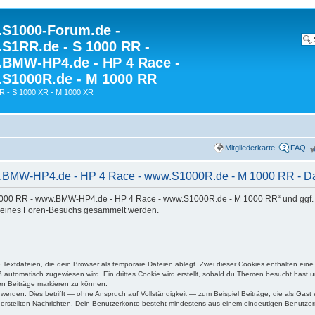
S1000-Forum.de -
S1RR.de - S 1000 RR -
BMW-HP4.de - HP 4 Race -
S1000R.de - M 1000 RR
R - S 1000 XR - M 1000 XR
Mitgliederkarte
FAQ
MW-HP4.de - HP 4 Race - www.S1000R.de - M 1000 RR - Date
 1000 RR - www.BMW-HP4.de - HP 4 Race - www.S1000R.de - M 1000 RR“ und ggf. 
deines Foren-Besuchs gesammelt werden.
 Textdateien, die dein Browser als temporäre Dateien ablegt. Zwei dieser Cookies enthalten ei
automatisch zugewiesen wird. Ein drittes Cookie wird erstellt, sobald du Themen besucht hast 
en Beiträge markieren zu können.
rden. Dies betrifft — ohne Anspruch auf Vollständigkeit — zum Beispiel Beiträge, die als Gast e
g erstellten Nachrichten. Dein Benutzerkonto besteht mindestens aus einem eindeutigen Benutz