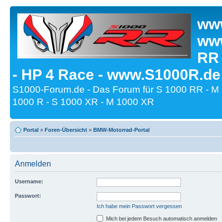
www
www
RR
- HP 4 Race - www.S1000R.de
S1000-Forum.de - Das Forum für S 1000 RR - M
1000 R - S 1000 XR - M 1000 XR
Portal
»
Foren-Übersicht
»
BMW-Motorrad-Portal
Anmelden
Username:
Passwort:
Ich habe mein Passwort vergessen
Mich bei jedem Besuch automatisch anmelden