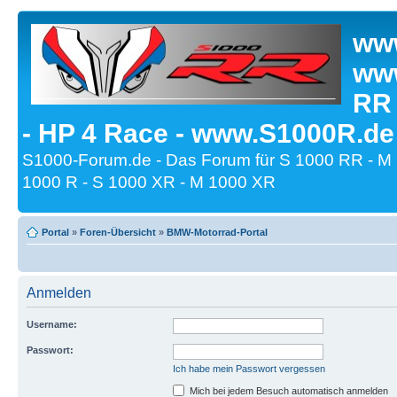
www
www
RR
- HP 4 Race - www.S1000R.de
S1000-Forum.de - Das Forum für S 1000 RR - M
1000 R - S 1000 XR - M 1000 XR
Portal
»
Foren-Übersicht
»
BMW-Motorrad-Portal
Anmelden
Username:
Passwort:
Ich habe mein Passwort vergessen
Mich bei jedem Besuch automatisch anmelden