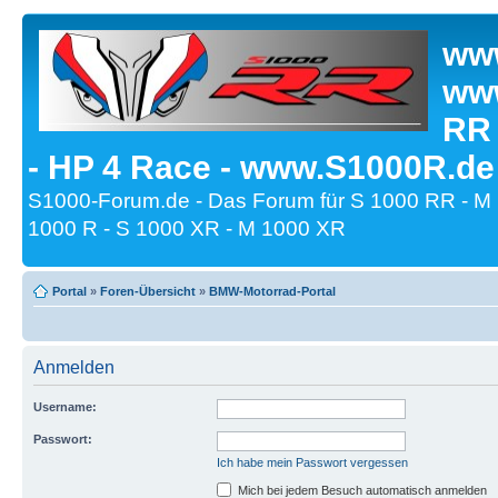
www
www
RR
- HP 4 Race - www.S1000R.de
S1000-Forum.de - Das Forum für S 1000 RR - M
1000 R - S 1000 XR - M 1000 XR
Portal
»
Foren-Übersicht
»
BMW-Motorrad-Portal
Anmelden
Username:
Passwort:
Ich habe mein Passwort vergessen
Mich bei jedem Besuch automatisch anmelden