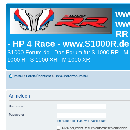
www
www
RR
- HP 4 Race - www.S1000R.de
S1000-Forum.de - Das Forum für S 1000 RR - M
1000 R - S 1000 XR - M 1000 XR
Portal
»
Foren-Übersicht
»
BMW-Motorrad-Portal
Anmelden
Username:
Passwort:
Ich habe mein Passwort vergessen
Mich bei jedem Besuch automatisch anmelden