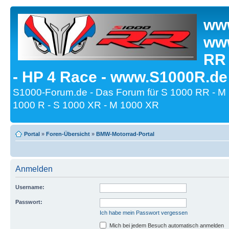
www
www
RR
- HP 4 Race - www.S1000R.de
S1000-Forum.de - Das Forum für S 1000 RR - M
1000 R - S 1000 XR - M 1000 XR
Portal
»
Foren-Übersicht
»
BMW-Motorrad-Portal
Anmelden
Username:
Passwort:
Ich habe mein Passwort vergessen
Mich bei jedem Besuch automatisch anmelden