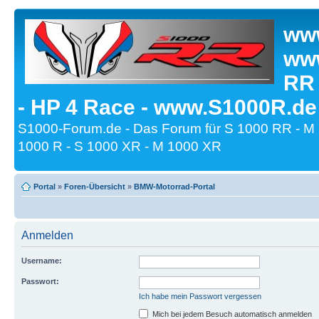
www
www
RR
- HP 4 Race - www.S1000R.de
S1000-Forum.de - Das Forum für S 1000 RR - M
1000 R - S 1000 XR - M 1000 XR
Portal
»
Foren-Übersicht
»
BMW-Motorrad-Portal
Anmelden
Username:
Passwort:
Ich habe mein Passwort vergessen
Mich bei jedem Besuch automatisch anmelden