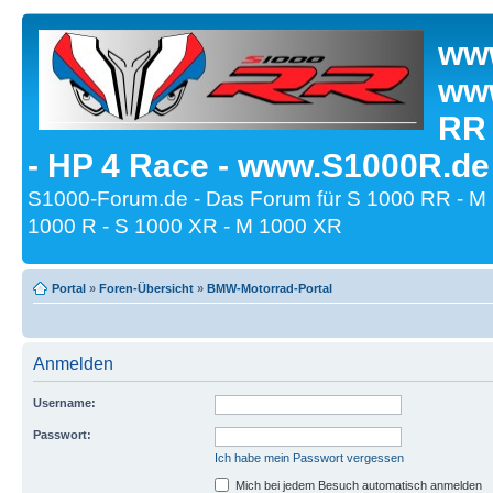
www
www
RR
- HP 4 Race - www.S1000R.de
S1000-Forum.de - Das Forum für S 1000 RR - M
1000 R - S 1000 XR - M 1000 XR
Portal
»
Foren-Übersicht
»
BMW-Motorrad-Portal
Anmelden
Username:
Passwort:
Ich habe mein Passwort vergessen
Mich bei jedem Besuch automatisch anmelden