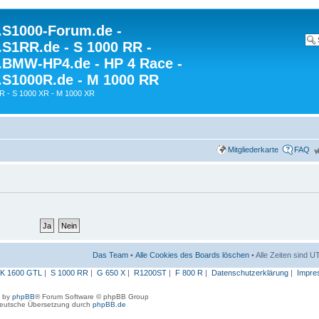
S1000-Forum.de -
S1RR.de - S 1000 RR -
BMW-HP4.de - HP 4 Race -
S1000R.de - M 1000 RR
R - S 1000 XR - M 1000 XR
Mitgliederkarte
FAQ
Das Team
•
Alle Cookies des Boards löschen
• Alle Zeiten sind 
K 1600 GTL
|
S 1000 RR
|
G 650 X
|
R1200ST
|
F 800 R
|
Datenschutzerklärung
|
Impre
 by
phpBB
® Forum Software © phpBB Group
eutsche Übersetzung durch
phpBB.de