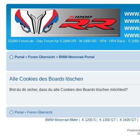
www.
www.
www.
www.
S1000-Forum.de - Das Forum für S 1000 RR - M 1000 RR - HP4 - HP4 Race - S 1000 
Portal
»
Foren-Übersicht
»
BMW-Motorrad-Portal
Alle Cookies des Boards löschen
Bist du dir sicher, dass du alle Cookies des Boards löschen möchtest?
Portal
»
Foren-Übersicht
BMW-Motorrad-Bilder
|
K 1200 S
|
K 1300 GT
|
K 1600 GT
|
Powered
D