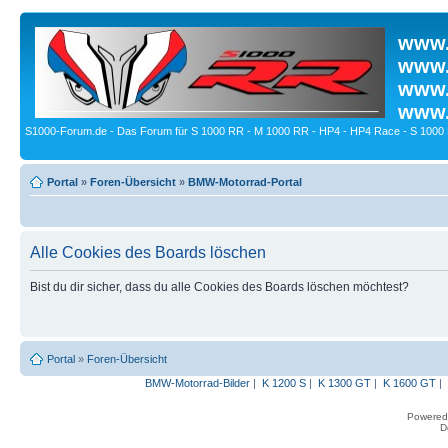
www.
www.
www.
www.
S1000-Forum.de - Das Forum für S 1000 RR - M 1000 RR - HP4 - HP4 Race - S 1000 
Portal
»
Foren-Übersicht
»
BMW-Motorrad-Portal
Alle Cookies des Boards löschen
Bist du dir sicher, dass du alle Cookies des Boards löschen möchtest?
Portal
»
Foren-Übersicht
BMW-Motorrad-Bilder
|
K 1200 S
|
K 1300 GT
|
K 1600 GT
|
Powered
D