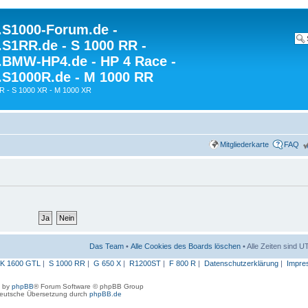
S1000-Forum.de -
S1RR.de - S 1000 RR -
BMW-HP4.de - HP 4 Race -
S1000R.de - M 1000 RR
R - S 1000 XR - M 1000 XR
Mitgliederkarte
FAQ
Das Team
•
Alle Cookies des Boards löschen
• Alle Zeiten sind 
K 1600 GTL
|
S 1000 RR
|
G 650 X
|
R1200ST
|
F 800 R
|
Datenschutzerklärung
|
Impre
 by
phpBB
® Forum Software © phpBB Group
eutsche Übersetzung durch
phpBB.de