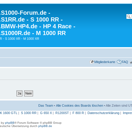
S1000-Forum.de -
S1RR.de - S 1000 RR -
BMW-HP4.de - HP 4 Race -
S1000R.de - M 1000 RR
R - S 1000 XR - M 1000 XR
Mitgliederkarte
FAQ
Das Team
•
Alle Cookies des Boards löschen
• Alle Zeiten sind 
K 1600 GTL
|
S 1000 RR
|
G 650 X
|
R1200ST
|
F 800 R
|
Datenschutzerklärung
|
Impre
 by
phpBB
® Forum Software © phpBB Group
eutsche Übersetzung durch
phpBB.de