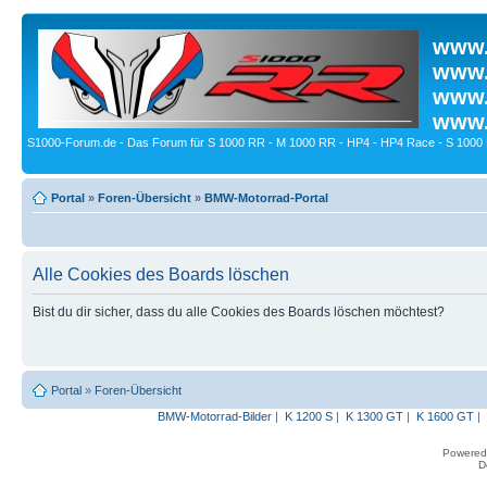
www.
www.
www.
www.
S1000-Forum.de - Das Forum für S 1000 RR - M 1000 RR - HP4 - HP4 Race - S 1000 
Portal
»
Foren-Übersicht
»
BMW-Motorrad-Portal
Alle Cookies des Boards löschen
Bist du dir sicher, dass du alle Cookies des Boards löschen möchtest?
Portal
»
Foren-Übersicht
BMW-Motorrad-Bilder
|
K 1200 S
|
K 1300 GT
|
K 1600 GT
|
Powered
D