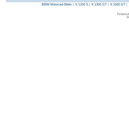
BMW-Motorrad-Bilder
|
K 1200 S
|
K 1300 GT
|
K 1600 GT
|
Powered
D